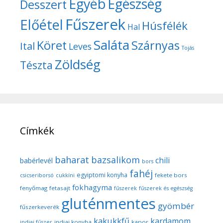
Egyéb
Egészség
Desszert
Fűszerek
Előétel
Húsfélék
Hal
Saláta
Köret
Szárnyas
Ital
Leves
Tojás
Zöldség
Tészta
Címkék
baharat
bazsalikom
chili
babérlevél
bors
fahéj
egyiptomi konyha
fekete bors
csicseriborsó
cukkíni
fokhagyma
fenyőmag
fetasajt
fűszerek
fűszerek és egészség
gluténmentes
gyömbér
fűszerkeverék
kakukkfű
kardamom
indiai konyha
kapor
indiai fűszer