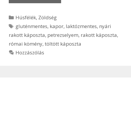
Kategória
Húsfélék
,
Zöldség
Címkék
gluténmentes
,
kapor
,
laktózmentes
,
nyári
rakott káposzta
,
petrezselyem
,
rakott káposzta
,
római kömény
,
töltött káposzta
Hozzászólás