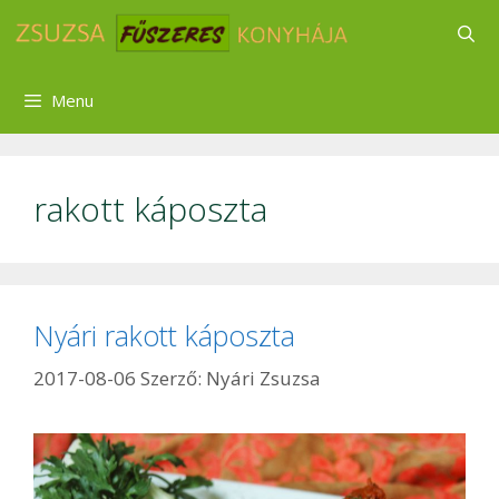
Kilépés
a
tartalomba
Menu
rakott káposzta
Nyári rakott káposzta
2017-08-06
Szerző:
Nyári Zsuzsa