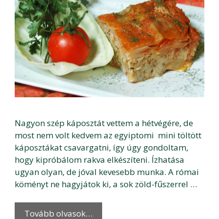
Nagyon szép káposztát vettem a hétvégére, de
most nem volt kedvem az egyiptomi mini töltött
káposztákat csavargatni, így úgy gondoltam,
hogy kipróbálom rakva elkészíteni. Ízhatása
ugyan olyan, de jóval kevesebb munka. A római
köményt ne hagyjátok ki, a sok zöld-fűszerrel …
Tovább olvasok…