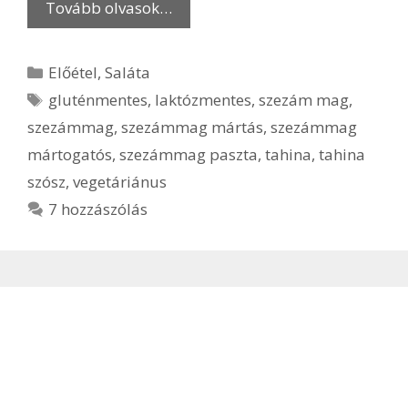
Tovább olvasok…
Kategória
Előétel
,
Saláta
Címkék
gluténmentes
,
laktózmentes
,
szezám mag
,
szezámmag
,
szezámmag mártás
,
szezámmag
mártogatós
,
szezámmag paszta
,
tahina
,
tahina
szósz
,
vegetáriánus
7 hozzászólás