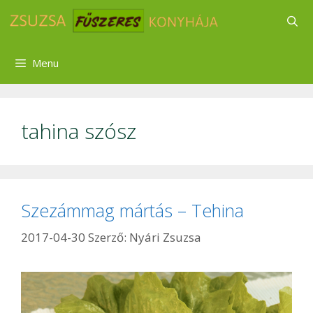
Kilépés
a
tartalomba
Menu
tahina szósz
Szezámmag mártás – Tehina
2017-04-30
Szerző:
Nyári Zsuzsa