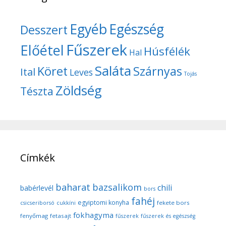
Egyéb
Egészség
Desszert
Fűszerek
Előétel
Húsfélék
Hal
Saláta
Köret
Szárnyas
Ital
Leves
Tojás
Zöldség
Tészta
Címkék
baharat
bazsalikom
chili
babérlevél
bors
fahéj
egyiptomi konyha
fekete bors
csicseriborsó
cukkíni
fokhagyma
fenyőmag
fetasajt
fűszerek
fűszerek és egészség