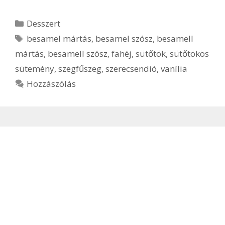
Kategória
Desszert
Címkék
besamel mártás
,
besamel szósz
,
besamell
mártás
,
besamell szósz
,
fahéj
,
sütőtök
,
sütőtökös
sütemény
,
szegfűszeg
,
szerecsendió
,
vanília
Hozzászólás