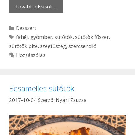
Tovább olvasok…
Kategória
Desszert
Címkék
fahéj
,
gyömbér
,
sütőtök
,
sütőtök fűszer
,
sütőtök pite
,
szegfűszeg
,
szercsendió
Hozzászólás
Besamelles sütőtök
2017-10-04
Szerző:
Nyári Zsuzsa