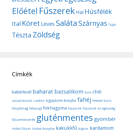
Fűszerek
Előétel
Húsfélék
Hal
Saláta
Köret
Szárnyas
Ital
Leves
Tojás
Zöldség
Tészta
Címkék
baharat
bazsalikom
chili
babérlevél
bors
fahéj
egyiptomi konyha
fekete bors
csicseriborsó
cukkíni
fokhagyma
fenyőmag
fetasajt
fűszerek
fűszerek és egészség
gluténmentes
gyömbér
fűszerkeverék
kakukkfű
kardamom
indiai konyha
kapor
indiai fűszer