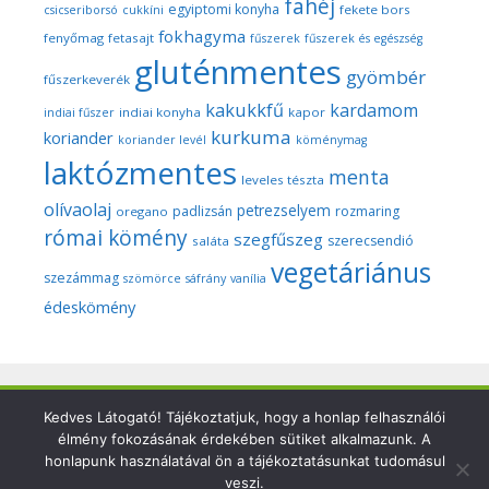
fahéj
egyiptomi konyha
fekete bors
csicseriborsó
cukkíni
fokhagyma
fenyőmag
fetasajt
fűszerek
fűszerek és egészség
gluténmentes
gyömbér
fűszerkeverék
kakukkfű
kardamom
indiai konyha
kapor
indiai fűszer
kurkuma
koriander
koriander levél
köménymag
laktózmentes
menta
leveles tészta
olívaolaj
petrezselyem
padlizsán
rozmaring
oregano
római kömény
szegfűszeg
szerecsendió
saláta
vegetáriánus
szezámmag
szömörce
sáfrány
vanília
édeskömény
Copyright © 2026 Szegedi Fűszeres - Minden fotó és anyag
Kedves Látogató! Tájékoztatjuk, hogy a honlap felhasználói
élmény fokozásának érdekében sütiket alkalmazunk. A
ezen a weboldalon a szerző (Dr. Nyári Zsuzsa) kizárólagos
honlapunk használatával ön a tájékoztatásunkat tudomásul
tulajdonát képezi és a nemzetközi szerzői jogi törvények
veszi.