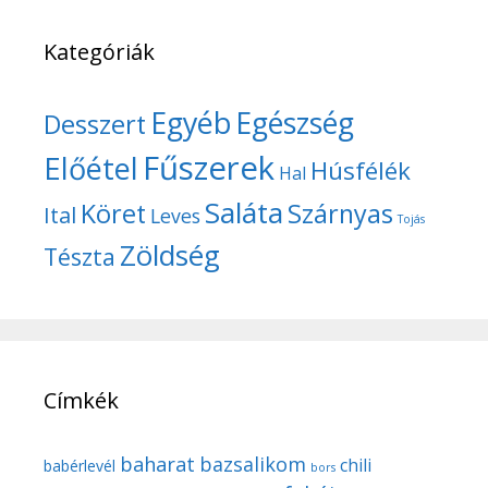
Kategóriák
Egyéb
Egészség
Desszert
Fűszerek
Előétel
Húsfélék
Hal
Saláta
Köret
Szárnyas
Ital
Leves
Tojás
Zöldség
Tészta
Címkék
baharat
bazsalikom
chili
babérlevél
bors