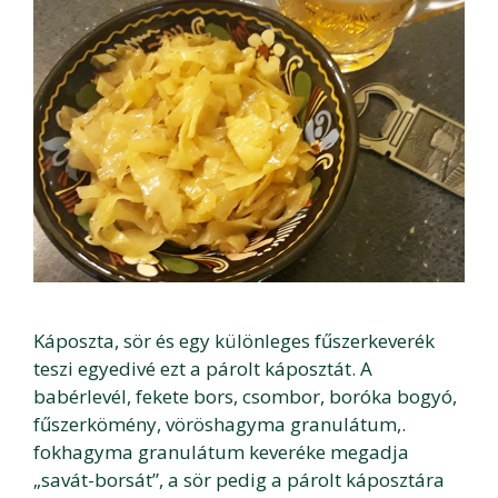
Káposzta, sör és egy különleges fűszerkeverék
teszi egyedivé ezt a párolt káposztát. A
babérlevél, fekete bors, csombor, boróka bogyó,
fűszerkömény, vöröshagyma granulátum,.
fokhagyma granulátum keveréke megadja
„savát-borsát”, a sör pedig a párolt káposztára