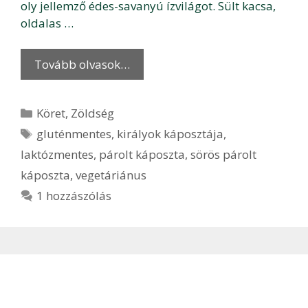
oly jellemző édes-savanyú ízvilágot. Sült kacsa,
oldalas …
Tovább olvasok…
Kategória
Köret
,
Zöldség
Címkék
gluténmentes
,
királyok káposztája
,
laktózmentes
,
párolt káposzta
,
sörös párolt
káposzta
,
vegetáriánus
1 hozzászólás