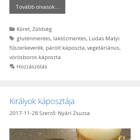
Tovább olvasok…
Kategória
Köret
,
Zöldség
Címkék
gluténmentes
,
laktózmentes
,
Ludas Matyi
fűszerkeverék
,
párolt káposzta
,
vegetáriánus
,
vörösboros káposzta
Hozzászólás
Királyok káposztája
2017-11-28
Szerző:
Nyári Zsuzsa