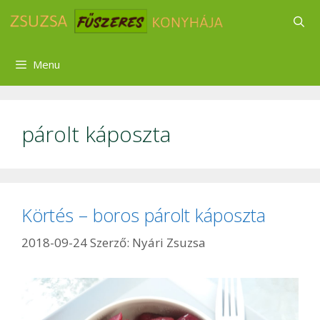
Kilépés
a
tartalomba
Menu
párolt káposzta
Körtés – boros párolt káposzta
2018-09-24
Szerző:
Nyári Zsuzsa