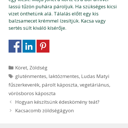
lassú tűzön puhára pároljuk. Ha szükséges kicsi
vizet önthetünk alá. Tálalás előtt egy kis
balzsamecet krémmel ízesítjük. Kacsa vagy
sertés sült kiváló kísérője.
Kategória
Köret
,
Zöldség
Címkék
gluténmentes
,
laktózmentes
,
Ludas Matyi
fűszerkeverék
,
párolt káposzta
,
vegetáriánus
,
vörösboros káposzta
Bejegyzés
Hogyan készítsünk édeskömény teát?
navigáció
Kacsacomb zöldségágyon