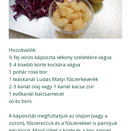
Hozzávalók:
½ fej vörös káposzta vékony szeletekre vágva
3-4 kisebb körte kockára vágva
1 pohár rose bor
1 teáskanál Ludas Matyi fűszerkeverék
2-3 kanál olaj vagy 1 kanál kacsa zsír
1 evőkanál balzsamecet
só és bors
A káposztát megfuttatjuk az olajon (vagy a
zsíron), fűszerezzük és a fűszerekkel is pároljuk
egy kicsit. Majd jöhet a körte és a bor amivel