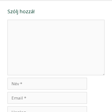
Szólj hozzá!
Hozzászólás
Név
Email
Honlap