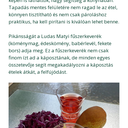
képen is láthattok, nagy segítség a konyhában.
Tapadás mentes felületére nem ragad le az étel,
könnyen tisztítható és nem csak pároláshoz
praktikus, ha kell pirítani is kiválóan lehet benne.
Pikánsságát a Ludas Matyi fűszerkeverék
(köménymag, édeskömény, babérlevél, fekete
bors) adja meg. Ez a fűszerkeverék nem csak
finom ízt ad a káposztának, de minden egyes
összetevője segít megakadályozni a káposztás
ételek átkát, a felfújódást.