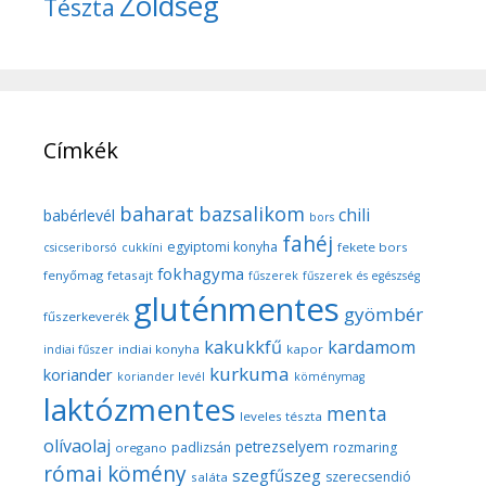
Zöldség
Tészta
Címkék
baharat
bazsalikom
chili
babérlevél
bors
fahéj
egyiptomi konyha
fekete bors
csicseriborsó
cukkíni
fokhagyma
fenyőmag
fetasajt
fűszerek
fűszerek és egészség
gluténmentes
gyömbér
fűszerkeverék
kakukkfű
kardamom
indiai konyha
kapor
indiai fűszer
kurkuma
koriander
koriander levél
köménymag
laktózmentes
menta
leveles tészta
olívaolaj
petrezselyem
padlizsán
rozmaring
oregano
római kömény
szegfűszeg
szerecsendió
saláta