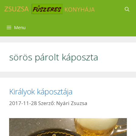
Kilépés
a
tartalomba
Menu
sörös párolt káposzta
Királyok káposztája
2017-11-28
Szerző:
Nyári Zsuzsa