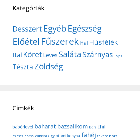
Kategóriák
Egyéb
Egészség
Desszert
Fűszerek
Előétel
Húsfélék
Hal
Saláta
Köret
Szárnyas
Ital
Leves
Tojás
Zöldség
Tészta
Címkék
baharat
bazsalikom
chili
babérlevél
bors
fahéj
egyiptomi konyha
fekete bors
csicseriborsó
cukkíni