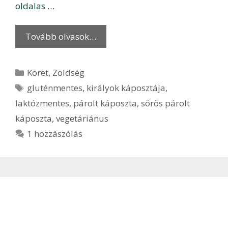
oldalas …
Tovább olvasok…
Kategória
Köret
,
Zöldség
Címkék
gluténmentes
,
királyok káposztája
,
laktózmentes
,
párolt káposzta
,
sörös párolt
káposzta
,
vegetáriánus
1 hozzászólás