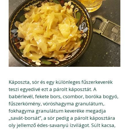
Káposzta, sör és egy különleges fűszerkeverék
teszi egyedivé ezt a párolt káposztát. A
babérlevél, fekete bors, csombor, boróka bogyó,
fűszerkömény, vöröshagyma granulátum,.
fokhagyma granulátum keveréke megadja
„savát-borsát”, a sör pedig a párolt káposztára
oly jellemző édes-savanyú ízvilágot. Sült kacsa,