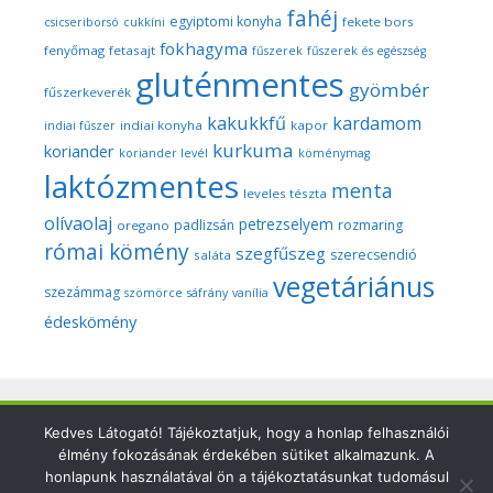
fahéj
egyiptomi konyha
fekete bors
csicseriborsó
cukkíni
fokhagyma
fenyőmag
fetasajt
fűszerek
fűszerek és egészség
gluténmentes
gyömbér
fűszerkeverék
kakukkfű
kardamom
indiai konyha
kapor
indiai fűszer
kurkuma
koriander
koriander levél
köménymag
laktózmentes
menta
leveles tészta
olívaolaj
petrezselyem
padlizsán
rozmaring
oregano
római kömény
szegfűszeg
szerecsendió
saláta
vegetáriánus
szezámmag
szömörce
sáfrány
vanília
édeskömény
Copyright © 2026 Szegedi Fűszeres - Minden fotó és anyag
Kedves Látogató! Tájékoztatjuk, hogy a honlap felhasználói
élmény fokozásának érdekében sütiket alkalmazunk. A
ezen a weboldalon a szerző (Dr. Nyári Zsuzsa) kizárólagos
honlapunk használatával ön a tájékoztatásunkat tudomásul
tulajdonát képezi és a nemzetközi szerzői jogi törvények