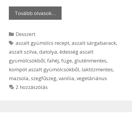
Tovább olvasok…
Kategória
Desszert
Címkék
aszalt gyümölcs recept
,
aszalt sárgabarack
,
aszalt szilva
,
datolya
,
édesség aszalt
gyümölcsökből
,
fahéj
,
füge
,
gluténmentes
,
kompót aszalt gyümölcsökből
,
laktózmentes
,
mazsola
,
szegfűszeg
,
vanília
,
vegetáriánus
2 hozzászólás