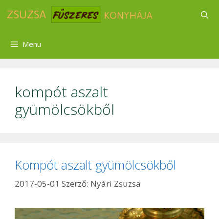
Kilépés
a
tartalomba
Menu
kompót aszalt
gyümölcsökből
Kompót aszalt gyümölcsökből
2017-05-01
Szerző:
Nyári Zsuzsa