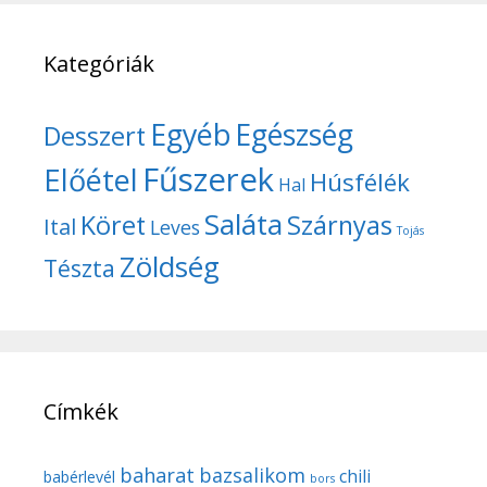
Kategóriák
Egyéb
Egészség
Desszert
Fűszerek
Előétel
Húsfélék
Hal
Saláta
Köret
Szárnyas
Ital
Leves
Tojás
Zöldség
Tészta
Címkék
baharat
bazsalikom
chili
babérlevél
bors