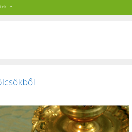
tek
lcsökből