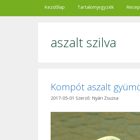
Kezdőlap
Tartalomjegyzék
Recep
aszalt szilva
Kompót aszalt gyümö
2017-05-01
Szerző:
Nyári Zsuzsa