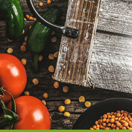
Kilépés
a
tartalomba