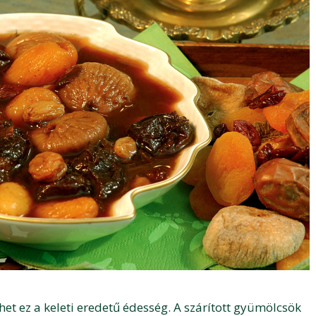
het ez a keleti eredetű édesség. A szárított gyümölcsök