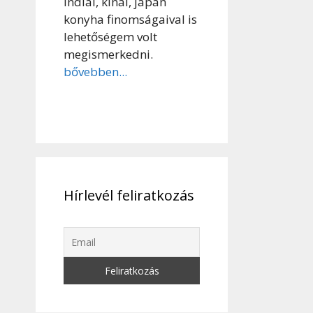
indiai, kínai, japán
konyha finomságaival is
lehetőségem volt
megismerkedni.
bővebben...
Hírlevél feliratkozás