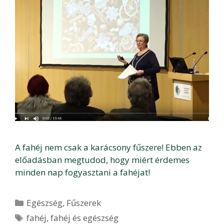
A fahéj nem csak a karácsony fűszere! Ebben az
előadásban megtudod, hogy miért érdemes
minden nap fogyasztani a fahéjat!
Kategória
Egészség
,
Fűszerek
Címkék
fahéj
,
fahéj és egészség