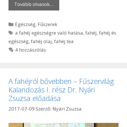
Tovább olvasok…
Kategória
Egészség
,
Fűszerek
Címkék
a fahéj egészségre való hatása
,
fahéj
,
fahéj és
egészség
,
fahéj olaj
,
fahéj tea
4 hozzászólás
A fahéjról bővebben – Fűszervilág
Kalandozás I. rész Dr. Nyári
Zsuzsa előadása
2017-07-09
Szerző:
Nyári Zsuzsa