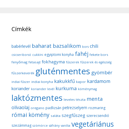
Címkék
baharat
bazsalikom
chili
babérlevél
bors
fahéj
egyiptomi konyha
fekete bors
csicseriborsó
cukkíni
fokhagyma
fenyőmag
fetasajt
fűszerek
fűszerek és egészség
gluténmentes
gyömbér
fűszerkeverék
kakukkfű
kardamom
indiai konyha
kapor
indiai fűszer
kurkuma
koriander
koriander levél
köménymag
laktózmentes
menta
leveles tészta
olívaolaj
petrezselyem
padlizsán
rozmaring
oregano
római kömény
szegfűszeg
szerecsendió
saláta
vegetáriánus
szezámmag
szömörce
sáfrány
vanília