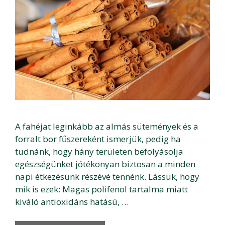
A fahéjat leginkább az almás sütemények és a
forralt bor fűszereként ismerjük, pedig ha
tudnánk, hogy hány területen befolyásolja
egészségünket jótékonyan biztosan a minden
napi étkezésünk részévé tennénk. Lássuk, hogy
mik is ezek: Magas polifenol tartalma miatt
kiváló antioxidáns hatású, …