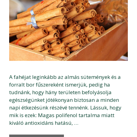
A fahéjat leginkább az almás sütemények és a
forralt bor fűszereként ismerjük, pedig ha
tudnánk, hogy hány területen befolyásolja
egészségünket jótékonyan biztosan a minden
napi étkezésünk részévé tennénk. Lássuk, hogy
mik is ezek: Magas polifenol tartalma miatt
kiváló antioxidáns hatású, …