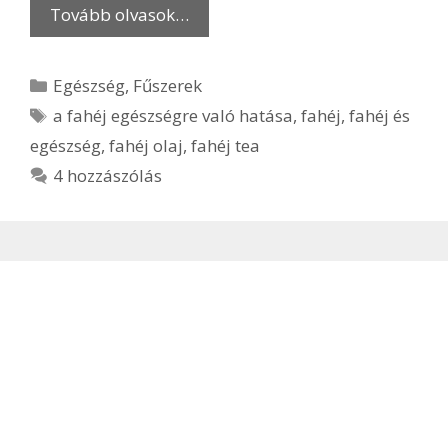
Tovább olvasok…
Kategória
Egészség
,
Fűszerek
Címkék
a fahéj egészségre való hatása
,
fahéj
,
fahéj és
egészség
,
fahéj olaj
,
fahéj tea
4 hozzászólás