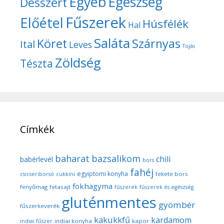
Egyéb
Egészség
Desszert
Fűszerek
Előétel
Húsfélék
Hal
Saláta
Köret
Szárnyas
Ital
Leves
Tojás
Zöldség
Tészta
Címkék
baharat
bazsalikom
chili
babérlevél
bors
fahéj
egyiptomi konyha
fekete bors
csicseriborsó
cukkíni
fokhagyma
fenyőmag
fetasajt
fűszerek
fűszerek és egészség
gluténmentes
gyömbér
fűszerkeverék
kakukkfű
kardamom
indiai konyha
kapor
indiai fűszer