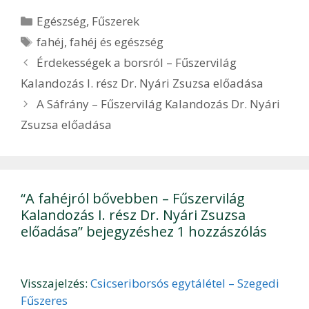
Kategória
Egészség
,
Fűszerek
Címkék
fahéj
,
fahéj és egészség
Bejegyzés
Érdekességek a borsról – Fűszervilág
navigáció
Kalandozás I. rész Dr. Nyári Zsuzsa előadása
A Sáfrány – Fűszervilág Kalandozás Dr. Nyári
Zsuzsa előadása
“A fahéjról bővebben – Fűszervilág
Kalandozás I. rész Dr. Nyári Zsuzsa
előadása” bejegyzéshez 1 hozzászólás
Visszajelzés:
Csicseriborsós egytálétel – Szegedi
Fűszeres