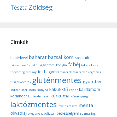
Zöldség
Tészta
Címkék
baharat
bazsalikom
chili
babérlevél
bors
fahéj
egyiptomi konyha
fekete bors
csicseriborsó
cukkíni
fokhagyma
fenyőmag
fetasajt
fűszerek
fűszerek és egészség
gluténmentes
gyömbér
fűszerkeverék
kakukkfű
kardamom
indiai konyha
kapor
indiai fűszer
kurkuma
koriander
koriander levél
köménymag
laktózmentes
menta
leveles tészta
olívaolaj
petrezselyem
padlizsán
rozmaring
oregano