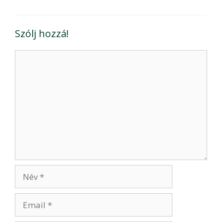
Szólj hozzá!
Hozzászólás
Név
Email