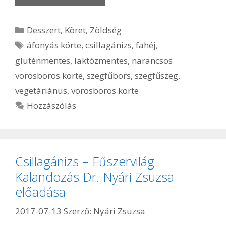
Kategória
Desszert
,
Köret
,
Zöldség
Címkék
áfonyás körte
,
csillagánizs
,
fahéj
,
gluténmentes
,
laktózmentes
,
narancsos
vörösboros körte
,
szegfűbors
,
szegfűszeg
,
vegetáriánus
,
vörösboros körte
Hozzászólás
Csillagánizs – Fűszervilág
Kalandozás Dr. Nyári Zsuzsa
előadása
2017-07-13
Szerző:
Nyári Zsuzsa