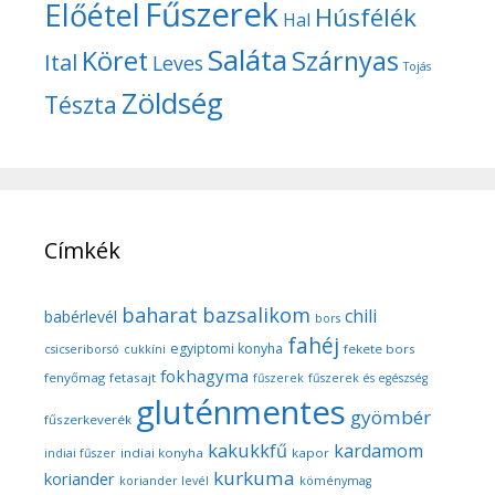
Fűszerek
Előétel
Húsfélék
Hal
Saláta
Köret
Szárnyas
Ital
Leves
Tojás
Zöldség
Tészta
Címkék
baharat
bazsalikom
chili
babérlevél
bors
fahéj
egyiptomi konyha
fekete bors
csicseriborsó
cukkíni
fokhagyma
fenyőmag
fetasajt
fűszerek
fűszerek és egészség
gluténmentes
gyömbér
fűszerkeverék
kakukkfű
kardamom
indiai konyha
kapor
indiai fűszer
kurkuma
koriander
koriander levél
köménymag