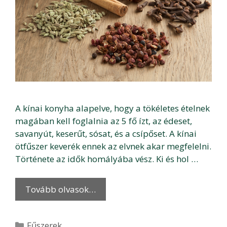
A kínai konyha alapelve, hogy a tökéletes ételnek
magában kell foglalnia az 5 fő ízt, az édeset,
savanyút, keserűt, sósat, és a csípőset. A kínai
ötfűszer keverék ennek az elvnek akar megfelelni.
Története az idők homályába vész. Ki és hol …
Tovább olvasok…
Kategória
Fűszerek