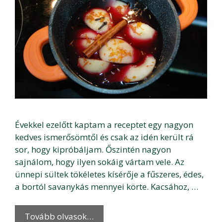
Évekkel ezelőtt kaptam a receptet egy nagyon
kedves ismerősömtől és csak az idén került rá
sor, hogy kipróbáljam. Őszintén nagyon
sajnálom, hogy ilyen sokáig vártam vele. Az
ünnepi sültek tökéletes kísérője a fűszeres, édes,
a bortól savanykás mennyei körte. Kacsához, …
Tovább olvasok…