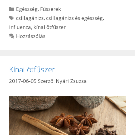
Kategória
Egészség
,
Fűszerek
Címkék
csillagánizs
,
csillagánizs és egészség
,
influenza
,
kínai ötfűszer
Hozzászólás
Kínai ötfűszer
2017-06-05
Szerző:
Nyári Zsuzsa