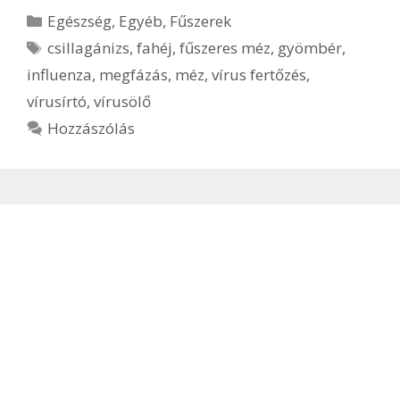
Kategória
Egészség
,
Egyéb
,
Fűszerek
Címkék
csillagánizs
,
fahéj
,
fűszeres méz
,
gyömbér
,
influenza
,
megfázás
,
méz
,
vírus fertőzés
,
vírusírtó
,
vírusölő
Hozzászólás