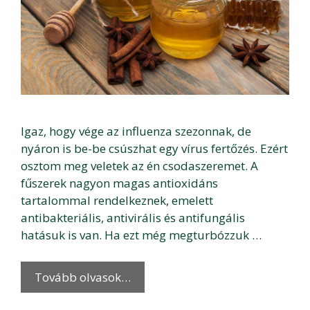
Igaz, hogy vége az influenza szezonnak, de
nyáron is be-be csúszhat egy vírus fertőzés. Ezért
osztom meg veletek az én csodaszeremet. A
fűszerek nagyon magas antioxidáns
tartalommal rendelkeznek, emelett
antibakteriális, antivirális és antifungális
hatásuk is van. Ha ezt még megturbózzuk …
Tovább olvasok…