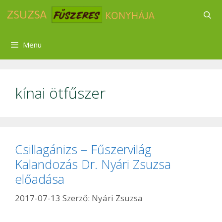
Kilépés
a
tartalomba
Menu
kínai ötfűszer
Csillagánizs – Fűszervilág
Kalandozás Dr. Nyári Zsuzsa
előadása
2017-07-13
Szerző:
Nyári Zsuzsa