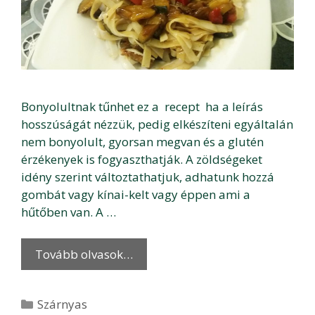
Bonyolultnak tűnhet ez a recept ha a leírás
hosszúságát nézzük, pedig elkészíteni egyáltalán
nem bonyolult, gyorsan megvan és a glutén
érzékenyek is fogyaszthatják. A zöldségeket
idény szerint változtathatjuk, adhatunk hozzá
gombát vagy kínai-kelt vagy éppen ami a
hűtőben van. A …
Tovább olvasok…
Kategória
Szárnyas