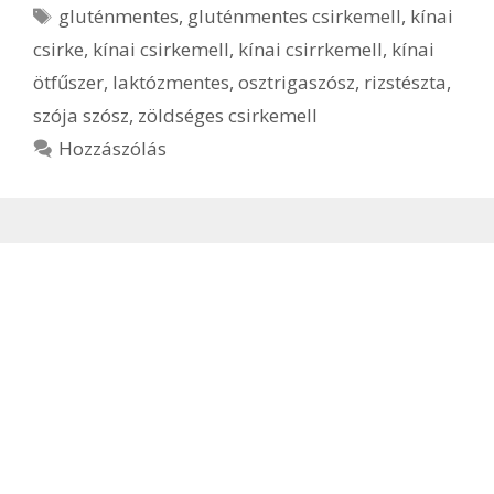
Címkék
gluténmentes
,
gluténmentes csirkemell
,
kínai
csirke
,
kínai csirkemell
,
kínai csirrkemell
,
kínai
ötfűszer
,
laktózmentes
,
osztrigaszósz
,
rizstészta
,
szója szósz
,
zöldséges csirkemell
Hozzászólás