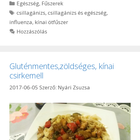
Kategória
Egészség
,
Fűszerek
Címkék
csillagánizs
,
csillagánizs és egészség
,
influenza
,
kínai ötfűszer
Hozzászólás
Gluténmentes,zöldséges, kínai
csirkemell
2017-06-05
Szerző:
Nyári Zsuzsa