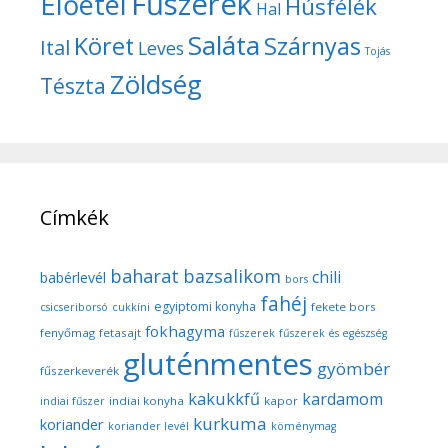
Fűszerek
Előétel
Húsfélék
Hal
Saláta
Köret
Szárnyas
Ital
Leves
Tojás
Zöldség
Tészta
Címkék
baharat
bazsalikom
chili
babérlevél
bors
fahéj
egyiptomi konyha
fekete bors
csicseriborsó
cukkíni
fokhagyma
fenyőmag
fetasajt
fűszerek
fűszerek és egészség
gluténmentes
gyömbér
fűszerkeverék
kakukkfű
kardamom
indiai konyha
kapor
indiai fűszer
kurkuma
koriander
koriander levél
köménymag