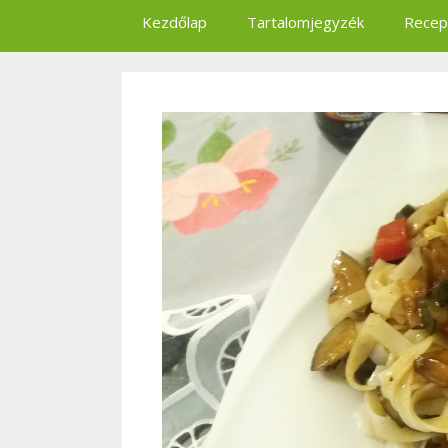
Kezdőlap
Tartalomjegyzék
Recep