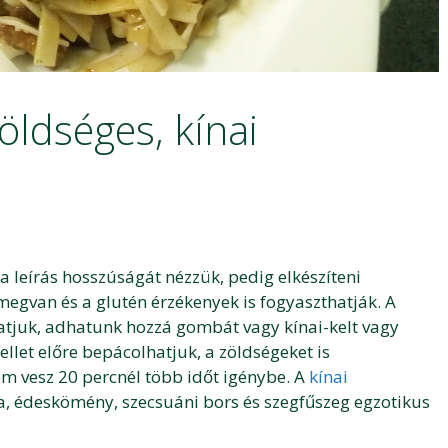
ldséges, kínai
a leírás hosszúságát nézzük, pedig elkészíteni
egvan és a glutén érzékenyek is fogyaszthatják. A
hatjuk, adhatunk hozzá gombát vagy kínai-kelt vagy
llet előre bepácolhatjuk, a zöldségeket is
em vesz 20 percnél több időt igénybe. A
kínai
zia, édeskömény, szecsuáni bors és szegfűszeg egzotikus