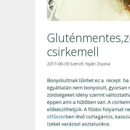
Gluténmentes,zö
csirkemell
2017-06-05
Szerző:
Nyári Zsuzsa
Bonyolultnak tűnhet ez a recept ha 
egyáltalán nem bonyolult, gyorsan m
zöldségeket idény szerint változtat
éppen ami a hűtőben van. A csirkeme
előkészíthetjük. A főzési folyamat n
ötfűszer
ben lévő csillagánizs, kass
ízeket varázsol asztalunkra.