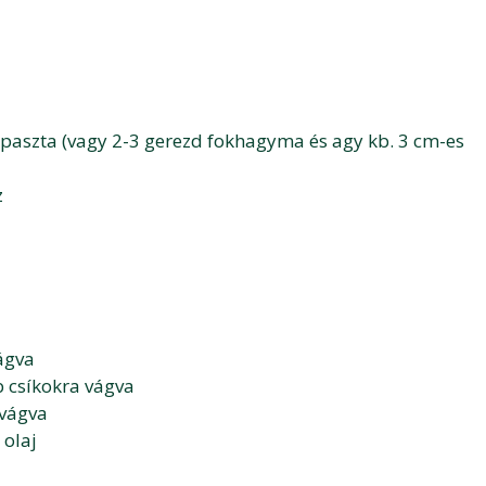
aszta (vagy 2-3 gerezd fokhagyma és agy kb. 3 cm-es
z
ágva
b csíkokra vágva
 vágva
 olaj