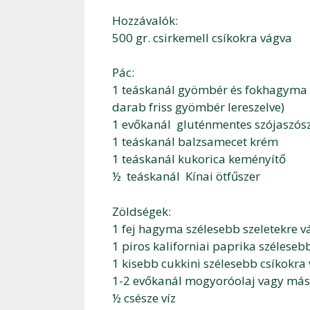
Hozzávalók:
500 gr. csirkemell csíkokra vágva
Pác:
1 teáskanál gyömbér és fokhagyma p
darab friss gyömbér lereszelve)
1 evőkanál gluténmentes szójaszós
1 teáskanál balzsamecet krém
1 teáskanál kukorica keményítő
½ teáskanál Kínai ötfűszer
Zöldségek:
1 fej hagyma szélesebb szeletekre v
1 piros kaliforniai paprika széleseb
1 kisebb cukkini szélesebb csíkokra
1-2 evőkanál mogyoróolaj vagy más
½ csésze víz