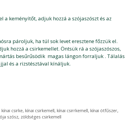
el a keményítőt, adjuk hozzá a szójaszószt és az
ra pároljuk, ha túl sok levet eresztene főzzük el.
uk hozzá a csirkemellet. Öntsük rá a szójaszószos,
 mártás besűrűsödik magas lángon forraljuk . Tálalás
al és a rizstésztával kínáljuk.
,
kínai csirke
,
kínai csirkemell
,
kínai csirrkemell
,
kínai ötfűszer
,
ója szósz
,
zöldséges csirkemell