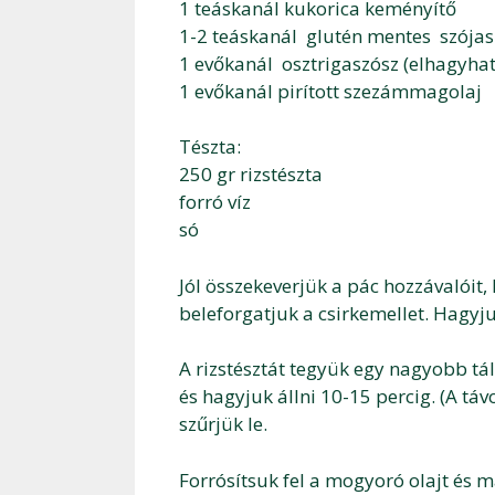
1 teáskanál kukorica keményítő
1-2 teáskanál glutén mentes szójas
1 evőkanál osztrigaszósz (elhagyhat
1 evőkanál pirított szezámmagolaj
Tészta:
250 gr rizstészta
forró víz
só
Jól összekeverjük a pác hozzávalóit,
beleforgatjuk a csirkemellet. Hagyju
A rizstésztát tegyük egy nagyobb tál
és hagyjuk állni 10-15 percig. (A távo
szűrjük le.
Forrósítsuk fel a mogyoró olajt és m