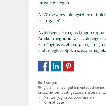
tartsuk melegen.
A 1/2 csészényi hidegvízben oldjuk f
osztriga szószt.
A zöldségeket magas lángon roppanós
Amikor megpuhultak a zöldségek adj
keményítős vizet, pár percig, míg a
előtt meglocsoljuk a szezámmag olajj
Kategória
Szárnyas
Címkék
gluténmentes
,
gluténmentes csirkemell
laktózmentes
,
osztrigaszósz
,
rizstészta
,
sz
Bejegyzés
Mentás, joghurtos uborkasaláta
navigáció
Kínai ötfűszer