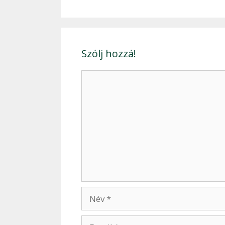
Szólj hozzá!
Hozzászólás
Név
Email