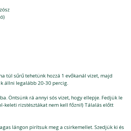
zósz
ó)
 ha túl sűrű tehetünk hozzá 1 evőkanál vizet, majd
k állni legalább 20-30 percig.
ba. Öntsünk rá annyi sós vizet, hogy ellepje. Fedjük le
l-keleti rizstésztákat nem kell főzni!) Tálalás előtt
agas lángon pirítsuk meg a csirkemellet. Szedjük ki és