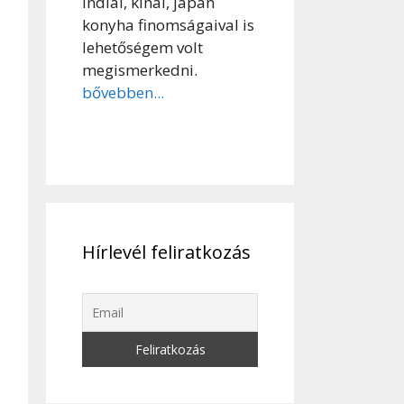
indiai, kínai, japán
konyha finomságaival is
lehetőségem volt
megismerkedni.
bővebben...
Hírlevél feliratkozás