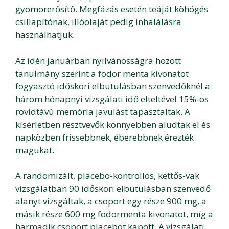
gyomorerősítő. Megfázás esetén teáját köhögés
csillapítónak, illóolaját pedig inhalálásra
használhatjuk.
Az idén januárban nyilvánosságra hozott
tanulmány szerint a fodor menta kivonatot
fogyasztó időskori elbutulásban szenvedőknél a
három hónapnyi vizsgálati idő elteltével 15%-os
rövidtávú memória javulást tapasztaltak. A
kísérletben résztvevők könnyebben aludtak el és
napközben frissebbnek, éberebbnek érezték
magukat.
A randomizált, placebo-kontrollos, kettős-vak
vizsgálatban 90 időskori elbutulásban szenvedő
alanyt vizsgáltak, a csoport egy része 900 mg, a
másik része 600 mg fodormenta kivonatot, míg a
harmadik csoport placebot kapott. A vizsgálati