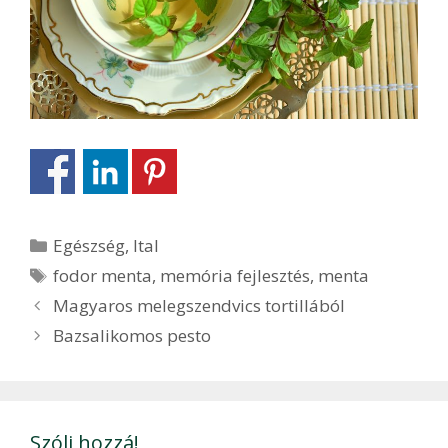
Kategória
Egészség
,
Ital
Címkék
fodor menta
,
memória fejlesztés
,
menta
Bejegyzés
Magyaros melegszendvics tortillából
navigáció
Bazsalikomos pesto
Szólj hozzá!