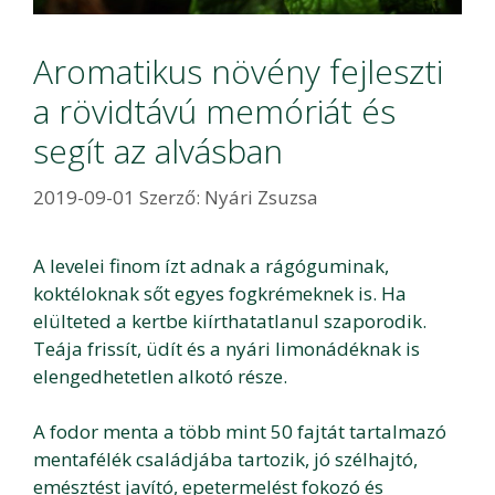
Aromatikus növény fejleszti
a rövidtávú memóriát és
segít az alvásban
2019-09-01
Szerző:
Nyári Zsuzsa
A levelei finom ízt adnak a rágóguminak,
koktéloknak sőt egyes fogkrémeknek is. Ha
elülteted a kertbe kiírthatatlanul szaporodik.
Teája frissít, üdít és a nyári limonádéknak is
elengedhetetlen alkotó része.
A fodor menta a több mint 50 fajtát tartalmazó
mentafélék családjába tartozik, jó szélhajtó,
emésztést javító, epetermelést fokozó és