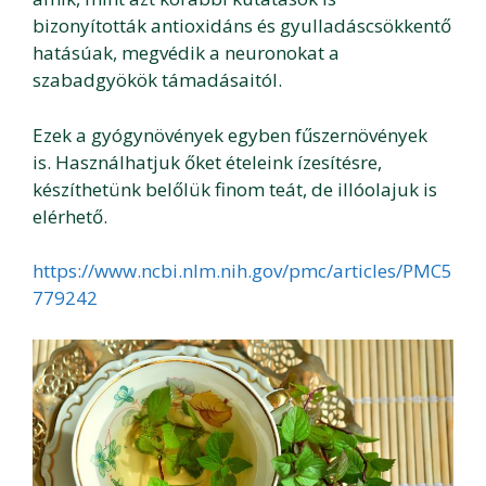
bizonyították antioxidáns és gyulladáscsökkentő
hatásúak, megvédik a neuronokat a
szabadgyökök támadásaitól.
Ezek a gyógynövények egyben fűszernövények
is. Használhatjuk őket ételeink ízesítésre,
készíthetünk belőlük finom teát, de illóolajuk is
elérhető.
https://www.ncbi.nlm.nih.gov/pmc/articles/PMC5
779242