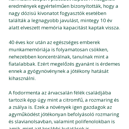
eredmények egyértelműen bizonyították, hogy a
nagy dózisú kivonatot fogyasztók esetében
találták a legnagyobb javulást, mintegy 10 év
alatt elveszett memória kapacitást kaptak vissza.
40 éves kor után az egészséges emberek
munkamemóriája is folyamatosan csökken,
nehezebben koncentrálnak, tanulnak mint a
fiatalabbak. Ezért megelőzés gyanánt is érdemes
ennek a gyógynövénynek a jótékony hatását
kihasználni.
A fodormenta az árvacsalán félék családjába
tartozik épp úgy mint a citromfű, a rozmaring és
a zsálya is. Ezek a növények igen gazdagok az
agyműködést jótékonyan befolyásoló rozmaring
és slavianolsavban, valamint polifenolokban is
amik, mint azt korábbi kutatások is