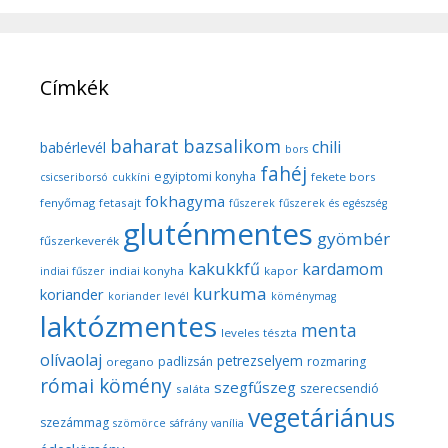
Címkék
baharat
bazsalikom
chili
babérlevél
bors
fahéj
egyiptomi konyha
fekete bors
csicseriborsó
cukkíni
fokhagyma
fenyőmag
fetasajt
fűszerek
fűszerek és egészség
gluténmentes
gyömbér
fűszerkeverék
kakukkfű
kardamom
indiai konyha
kapor
indiai fűszer
kurkuma
koriander
koriander levél
köménymag
laktózmentes
menta
leveles tészta
olívaolaj
petrezselyem
padlizsán
rozmaring
oregano
római kömény
szegfűszeg
szerecsendió
saláta
vegetáriánus
szezámmag
szömörce
sáfrány
vanília