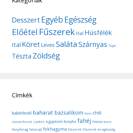
Kategóriák
Egyéb
Egészség
Desszert
Fűszerek
Előétel
Húsfélék
Hal
Saláta
Köret
Szárnyas
Ital
Leves
Tojás
Zöldség
Tészta
Címkék
baharat
bazsalikom
chili
babérlevél
bors
fahéj
egyiptomi konyha
fekete bors
csicseriborsó
cukkíni
fokhagyma
fenyőmag
fetasajt
fűszerek
fűszerek és egészség