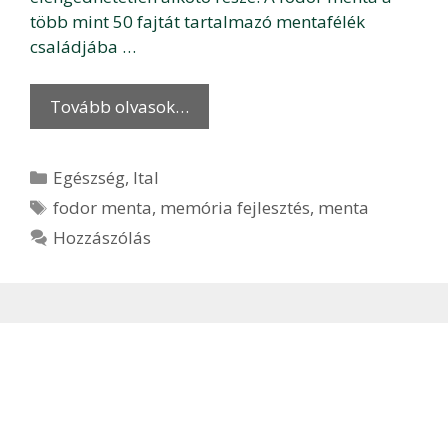
több mint 50 fajtát tartalmazó mentafélék
családjába …
Tovább olvasok…
Kategória
Egészség
,
Ital
Címkék
fodor menta
,
memória fejlesztés
,
menta
Hozzászólás