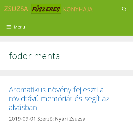
Kilépés
a
tartalomba
Menu
fodor menta
Aromatikus növény fejleszti a
rövidtávú memóriát és segít az
alvásban
2019-09-01
Szerző:
Nyári Zsuzsa