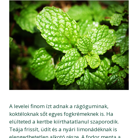
A levelei finom ízt adnak a rágóguminak,
koktéloknak sőt egyes fogkrémeknek is. Ha
elülteted a kertbe kiírthatatlanul szaporodik.
Teája frissít, üdít és a nyári limonádéknak is
elengedhetetlen alkotó része. A fodor menta a