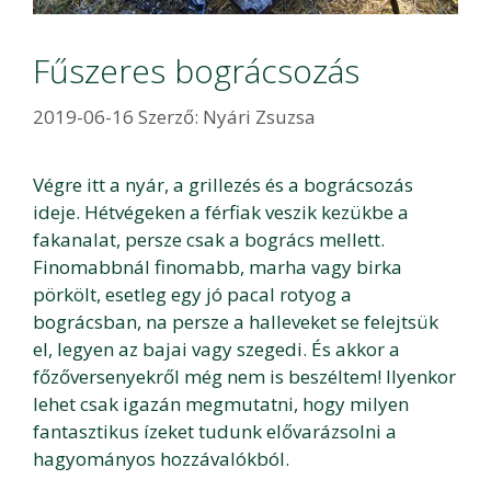
Fűszeres bográcsozás
2019-06-16
Szerző:
Nyári Zsuzsa
Végre itt a nyár, a grillezés és a bográcsozás
ideje. Hétvégeken a férfiak veszik kezükbe a
fakanalat, persze csak a bogrács mellett.
Finomabbnál finomabb, marha vagy birka
pörkölt, esetleg egy jó pacal rotyog a
bográcsban, na persze a halleveket se felejtsük
el, legyen az bajai vagy szegedi. És akkor a
főzőversenyekről még nem is beszéltem! Ilyenkor
lehet csak igazán megmutatni, hogy milyen
fantasztikus ízeket tudunk elővarázsolni a
hagyományos hozzávalókból.