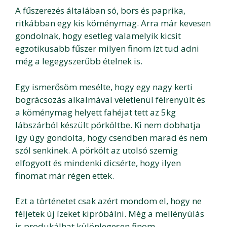
A fűszerezés általában só, bors és paprika,
ritkábban egy kis köménymag. Arra már kevesen
gondolnak, hogy esetleg valamelyik kicsit
egzotikusabb fűszer milyen finom ízt tud adni
még a legegyszerűbb ételnek is.
Egy ismerősöm mesélte, hogy egy nagy kerti
bográcsozás alkalmával véletlenül félrenyúlt és
a köménymag helyett fahéjat tett az 5kg
lábszárból készült pörköltbe. Ki nem dobhatja
így úgy gondolta, hogy csendben marad és nem
szól senkinek. A pörkölt az utolsó szemig
elfogyott és mindenki dicsérte, hogy ilyen
finomat már régen ettek.
Ezt a történetet csak azért mondom el, hogy ne
féljetek új ízeket kipróbálni. Még a mellényúlás
is produkálhat különlegesen finom