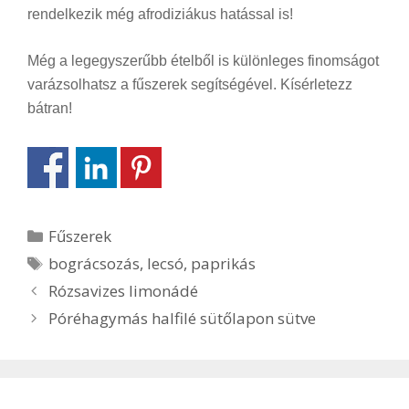
rendelkezik még afrodiziákus hatással is!
Még a legegyszerűbb ételből is különleges finomságot
varázsolhatsz a fűszerek segítségével. Kísérletezz
bátran!
Kategória
Fűszerek
Címkék
bográcsozás
,
lecsó
,
paprikás
Bejegyzés
Rózsavizes limonádé
navigáció
Póréhagymás halfilé sütőlapon sütve