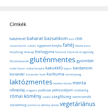
Címkék
baharat
bazsalikom
chili
babérlevél
bors
fahéj
egyiptomi konyha
fekete bors
csicseriborsó
cukkíni
fokhagyma
fenyőmag
fetasajt
fűszerek
fűszerek és egészség
gluténmentes
gyömbér
fűszerkeverék
kakukkfű
kardamom
indiai konyha
kapor
indiai fűszer
kurkuma
koriander
koriander levél
köménymag
laktózmentes
menta
leveles tészta
olívaolaj
petrezselyem
padlizsán
rozmaring
oregano
római kömény
szegfűszeg
szerecsendió
saláta
vegetáriánus
szezámmag
szömörce
sáfrány
vanília