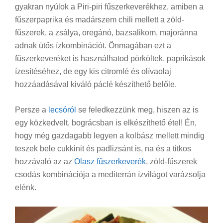
gyakran nyúlok a Piri-piri fűszerkeverékhez, amiben a
fűszerpaprika és madárszem chili mellett a zöld-
fűszerek, a zsálya, oregánó, bazsalikom, majoránna
adnak ütős ízkombinációt. Önmagában ezt a
fűszerkeveréket is használhatod pörköltek, paprikások
ízesítéséhez, de egy kis citromlé és olívaolaj
hozzáadásával kiváló páclé készíthető belőle.
Persze a
lecsóról
se feledkezzünk meg, hiszen az is
egy közkedvelt, bográcsban is elkészíthető étel! Én,
hogy még gazdagabb legyen a kolbász mellett mindig
teszek bele cukkinit és padlizsánt is, na és a titkos
hozzávaló az az
Olasz fűszerkeverék
, zöld-fűszerek
csodás kombinációja a mediterrán ízvilágot varázsolja
elénk.