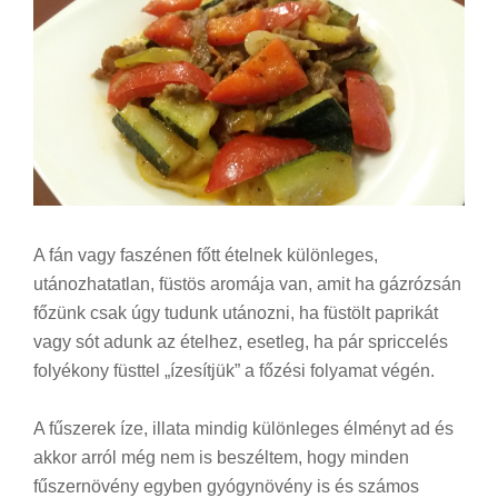
A fán vagy faszénen főtt ételnek különleges,
utánozhatatlan, füstös aromája van, amit ha gázrózsán
főzünk csak úgy tudunk utánozni, ha füstölt paprikát
vagy sót adunk az ételhez, esetleg, ha pár spriccelés
folyékony füsttel „ízesítjük” a főzési folyamat végén.
A fűszerek íze, illata mindig különleges élményt ad és
akkor arról még nem is beszéltem, hogy minden
fűszernövény egyben gyógynövény is és számos