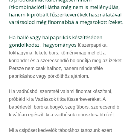
ízkombinációt! Hátha még nem is mellényúlás,
hanem kipróbált fűszerkeverékek használatával
varázsolod még finomabbá a megszokott ízeket.
Ha hallé vagy halpaprikás készítésében
gondolkodsz, hagyományos
fűszerpaprika,
fokhagyma, fekete bors, köménymag mellett a
koriander és a szerecsendió bolondítja meg az ízeket.
Persze nem csak halhoz, hanem mindenféle
paprikáshoz vagy pörkölthöz ajánlom.
Ha vadhúsból szeretnél valami finomat készíteni,
próbáld ki a Vadászok titka fűszerkeveréket. A
babérlevél, boróka bogyó, szegfűbors, szerecsendió
kiválóan egészíti ki a vadhúsok robusztusabb ízét.
Mi a csípőset kedvelők táborához tartozunk ezért