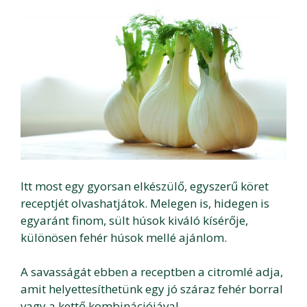
Itt most egy gyorsan elkészülő, egyszerű köret
receptjét olvashatjátok. Melegen is, hidegen is
egyaránt finom, sült húsok kiváló kísérője,
különösen fehér húsok mellé ajánlom.
A savasságát ebben a receptben a citromlé adja,
amit helyettesíthetünk egy jó száraz fehér borral
vagy a kettő kombinációjával.