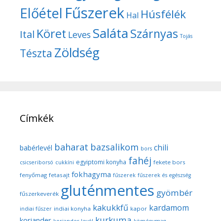
Fűszerek
Előétel
Húsfélék
Hal
Saláta
Köret
Szárnyas
Ital
Leves
Tojás
Zöldség
Tészta
Címkék
baharat
bazsalikom
chili
babérlevél
bors
fahéj
egyiptomi konyha
fekete bors
csicseriborsó
cukkíni
fokhagyma
fenyőmag
fetasajt
fűszerek
fűszerek és egészség
gluténmentes
gyömbér
fűszerkeverék
kakukkfű
kardamom
indiai konyha
kapor
indiai fűszer
kurkuma
koriander
koriander levél
köménymag