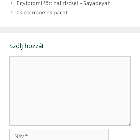
Bejegyzés
Egyiptomi főtt hal rizzsel – Sayadeyah
navigáció
Csicseriborsós pacal
Szólj hozzá!
Hozzászólás
Név