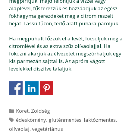
megpirítjuk, majd felöntjük a vízzel vagy
alaplével, fűszerezzük és hozzáadjuk az egész
fokhagyma gerezdeket meg a citrom reszelt
héját. Lassú tűzön, fedő alatt puhára pároljuk.
Ha megpuhult főzzük el a levét, locsoljuk meg a
citromlével és az extra szűz olívaolajjal. Ha
fokozni akarjuk az élvezetet megszórhatjuk egy
kis parmezán sajttal is. Az apróra vágott
levelekkel díszítve tálaljuk.
Kategória
Köret
,
Zöldség
Címkék
édeskömény
,
gluténmentes
,
laktózmentes
,
olívaolaj
,
vegetáriánus