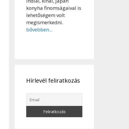
indiai, kínai, japán
konyha finomságaival is
lehetőségem volt
megismerkedni.
bővebben...
Hírlevél feliratkozás