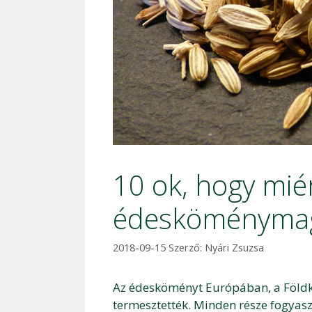
10 ok, hogy mié
édesköménymag
2018-09-15
Szerző:
Nyári Zsuzsa
Az édesköményt Európában, a Földkö
termesztették. Minden része fogyaszt