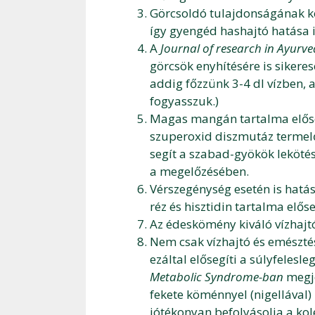
Görcsoldó tulajdonságának kö
így gyengéd hashajtó hatása i
A
Journal of research in Ayurv
görcsök enyhítésére is siker
addig főzzünk 3-4 dl vízben, 
fogyasszuk.)
Magas mangán tartalma előseg
szuperoxid diszmutáz termelő
segít a szabad-gyökök leköté
a megelőzésében.
Vérszegénység esetén is hatá
réz és hisztidin tartalma elős
Az édeskömény kiváló vízhajt
Nem csak vízhajtó és emésztés
ezáltal elősegíti a súlyfelesl
Metabolic Syndrome-ban
megj
fekete köménnyel (nigellával)
jótékonyan befolyásolja a kole