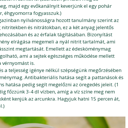
g, majd egy evőkanálnyit keverjünk el egy pohár
r, éhgyomorra fogyasszuk.)
gazinban nyilvánosságra hozott tanulmány szerint az
tritekben és nitrátokban, ez a két anyag jelentős
trehozásában és az érfalak tágításában. Bizonyítást
ény elrágása megemeli a nyál nitrit tartalmát, ami
másszint megtartását. Emellett az édesköménymag
olható, ami a sejtek egészséges működése mellett
a vérnyomást is.
és a teljesség igénye nélkül szépségünk megőrzésében
öménymag. Antibakteriális hatása segít a pattanások és
s hatása pedig segít megelőzni az öregedés jeleit. (1
g főzzünk 3-4 dl vízben, amíg a víz színe meg nem
ikként kenjük az arcunkra. Hagyjuk hatni 15 percen át,
l.)