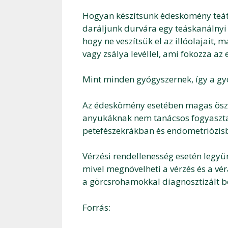
Hogyan készítsünk édeskömény teát
daráljunk durvára egy teáskanálnyi 
hogy ne veszítsük el az illóolajait, 
vagy zsálya levéllel, ami fokozza az
Mint minden gyógyszernek, így a gy
Az édeskömény esetében magas öszt
anyukáknak nem tanácsos fogyaszt
petefészekrákban és endometriózis
Vérzési rendellenesség esetén legy
mivel megnövelheti a vérzés és a vé
a görcsrohamokkal diagnosztizált be
Forrás: