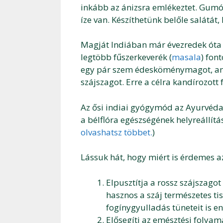
inkább az ánizsra emlékeztet. Gumój
íze van. Készíthetünk belőle salátát, 
Magját Indiában már évezredek óta 
legtöbb fűszerkeverék (
masala
) fon
egy pár szem édesköménymagot, ami 
szájszagot. Erre a célra kandírozott 
Az ősi indiai gyógymód az Ayurvéda
a bélflóra egészségének helyreállítás
olvashatsz többet.
)
Lássuk hát, hogy miért is érdemes 
Elpusztítja a rossz szájszago
hasznos a száj természetes tis
fogínygyulladás tüneteit is en
Elősegíti az emésztési folya