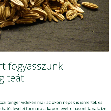
rt fogyasszunk
 teát
zi tenger vidékén már az ókori népek is ismerték és
ható, levelei formára a kapor levélre hasonlítanak, íze