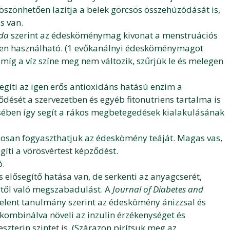
szönhetően lazítja a belek görcsös összehúzódását is,
s van.
eda
szerint az édesköménymag kivonat a menstruációs
esen használható. (1 evőkanálnyi édesköménymagot
amíg a víz színe meg nem változik, szűrjük le és melegen
íti az igen erős antioxidáns hatású enzim a
dését a szervezetben és egyéb fitonutriens tartalma is
sében így segít a rákos megbetegedések kialakulásának
sosan fogyaszthatjuk az édeskömény teáját. Magas vas,
egíti a vörösvértest képződést.
ó.
 elősegítő hatása van, de serkenti az anyagcserét,
egtől való megszabadulást. A
Journal of Diabetes and
elent tanulmány szerint az édeskömény ánizzsal és
 kombinálva növeli az inzulin érzékenységet és
szterin szintet is. (Szárazon pirítsuk meg az