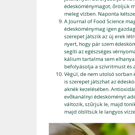
édesköménymagot, őröljük me
meleg vízben. Naponta kétsze
A Journal of Food Science ma
édesköménymag igen gazdag ni
szerepet játszik az új erek lé
nyert, hogy pár szem édesköm
segíti az egészséges vérnyo
kálium tartalma sem elhanyag
befolyásolja a szívritmust és 
Végül, de nem utolsó sorban 
is szerepet játszhat az édesk
aknék kezelésében. Antioxidán
evőkanálnyi édesköményt addi
változik, szűrjük le, majd ton
majd öblítsük le langyos vízze