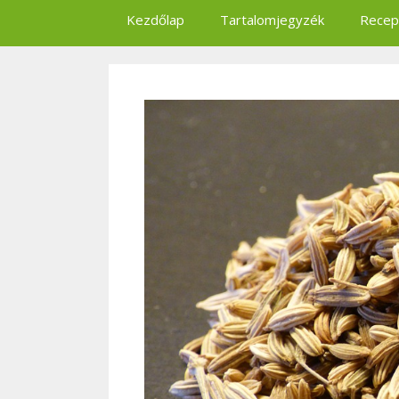
Kezdőlap
Tartalomjegyzék
Recep