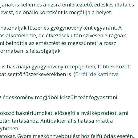
ának is kellemes ánizsra emlékeztető, édeskés illata és
levest, de önálló köretként is megállja a helyét.
használják fűszer és gyógynövényként egyaránt. A
tos alkotóeleme, de étkezések után szívesen elrágnak
beindítja az emésztést és megszünteti a rossz
formában is felszolgálják.
 is használja gyógynövény receptjeiben, többek között
át segítő fűszerkeverékben is. (
Erről ide kattintva
az édeskömény magjából készült teát fogyasztani:
t okozó baktériumokat, elősegíti a nyálképződést, ami
ztán tartásához. Antibakteriális hatása miatt a
yhítheti.
matokat. Gyors megkönnyebbülést hoz felfújódás esetén.