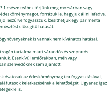
? 1 csésze teához törjünk meg mozsárban vagy
édesköménymagot, forrázuk le, hagyjuk állni lefedve,
majd leszűrve fogyasszuk. Ízesíthetjük egy pár menta
 emésztést elősegítő hatását.
ógynövényeknek is vannak nem kívánatos hatásai.
rogén tartalma miatt várandós és szoptatós
aniuk.
Ezenkívül emlőrákban, méh vagy
ban szenvedőknek sem ajánlott.
ünk óvatosak az édesköménymag tea fogyasztásával,
raláfutások keletkezésének a lehetőségét.
Ugyanez igaz
tegekre is.