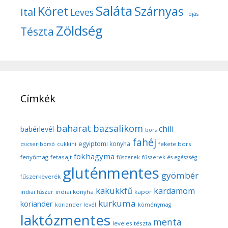
Saláta
Köret
Szárnyas
Ital
Leves
Tojás
Zöldség
Tészta
Címkék
baharat
bazsalikom
chili
babérlevél
bors
fahéj
egyiptomi konyha
fekete bors
csicseriborsó
cukkíni
fokhagyma
fenyőmag
fetasajt
fűszerek
fűszerek és egészség
gluténmentes
gyömbér
fűszerkeverék
kakukkfű
kardamom
indiai konyha
kapor
indiai fűszer
kurkuma
koriander
koriander levél
köménymag
laktózmentes
menta
leveles tészta