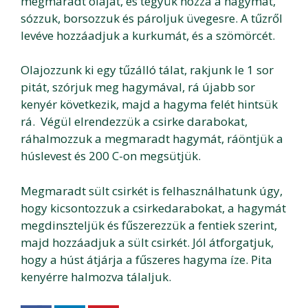
megmaradt olajat, és tegyük hozzá a hagymát,
sózzuk, borsozzuk és pároljuk üvegesre. A tűzről
levéve hozzáadjuk a kurkumát, és a szömörcét.
Olajozzunk ki egy tűzálló tálat, rakjunk le 1 sor
pitát, szórjuk meg hagymával, rá újabb sor
kenyér következik, majd a hagyma felét hintsük
rá. Végül elrendezzük a csirke darabokat,
ráhalmozzuk a megmaradt hagymát, ráöntjük a
húslevest és 200 C-on megsütjük.
Megmaradt sült csirkét is felhasználhatunk úgy,
hogy kicsontozzuk a csirkedarabokat, a hagymát
megdinszteljük és fűszerezzük a fentiek szerint,
majd hozzáadjuk a sült csirkét. Jól átforgatjuk,
hogy a húst átjárja a fűszeres hagyma íze. Pita
kenyérre halmozva tálaljuk.