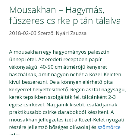
Mousakhan – Hagymás,
fűszeres csirke pitán tálalva
2018-02-03
Szerző:
Nyári Zsuzsa
A mousakhan egy hagyományos palesztin
ünnepi étel. Az eredeti receptben papír
vékonyságú, 40-50 cm átmérőjű kenyeret
használnak, amit nagyon nehéz a Közel-Keleten
kívül beszerezni. De a könnyen elérhető pita
kenyérrel helyettesíthető. Régen asztal nagyságú,
kerek tepsikben szolgálták fel, tálcánként 2-3
egész csirkével. Napjaink kisebb családjainak
praktikusabb csirke darabokból készíteni. A
mousakhan jellegzetes ízét a Közel-Kelet nyugati
részére jellemző bőséges olívaolaj és
szömörce
adja.