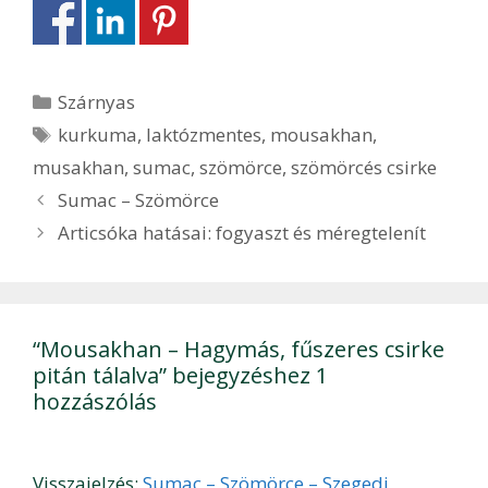
Kategória
Szárnyas
Címkék
kurkuma
,
laktózmentes
,
mousakhan
,
musakhan
,
sumac
,
szömörce
,
szömörcés csirke
Bejegyzés
Sumac – Szömörce
navigáció
Articsóka hatásai: fogyaszt és méregtelenít
“Mousakhan – Hagymás, fűszeres csirke
pitán tálalva” bejegyzéshez 1
hozzászólás
Visszajelzés:
Sumac – Szömörce – Szegedi