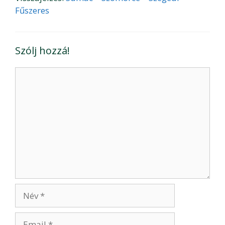
Fűszeres
Szólj hozzá!
Hozzászólás
Név
Email