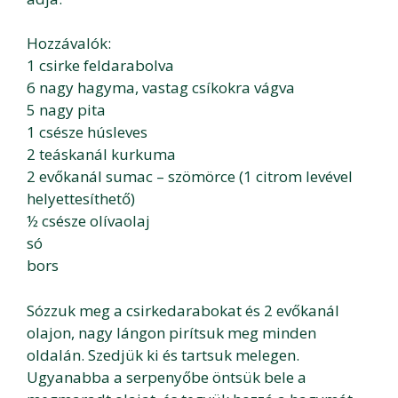
Hozzávalók:
1 csirke feldarabolva
6 nagy hagyma, vastag csíkokra vágva
5 nagy pita
1 csésze húsleves
2 teáskanál kurkuma
2 evőkanál sumac – szömörce (1 citrom levével
helyettesíthető)
½ csésze olívaolaj
só
bors
Sózzuk meg a csirkedarabokat és 2 evőkanál
olajon, nagy lángon pirítsuk meg minden
oldalán. Szedjük ki és tartsuk melegen.
Ugyanabba a serpenyőbe öntsük bele a