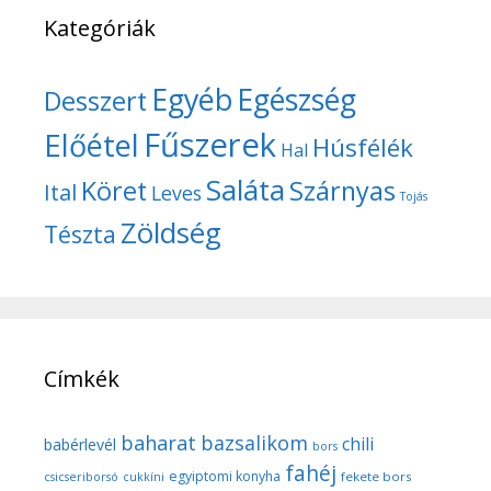
Kategóriák
Egyéb
Egészség
Desszert
Fűszerek
Előétel
Húsfélék
Hal
Saláta
Köret
Szárnyas
Ital
Leves
Tojás
Zöldség
Tészta
Címkék
baharat
bazsalikom
chili
babérlevél
bors
fahéj
egyiptomi konyha
fekete bors
csicseriborsó
cukkíni