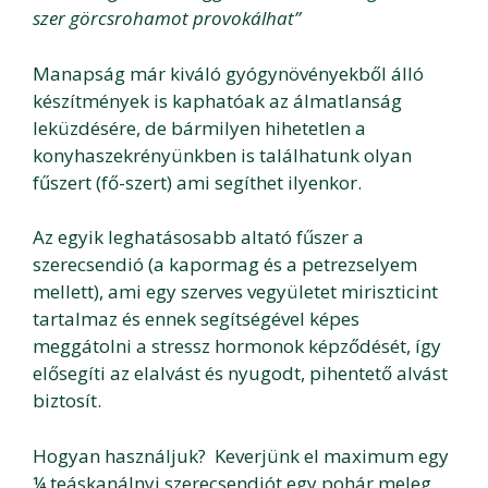
szer görcsrohamot provokálhat”
Manapság már kiváló gyógynövényekből álló
készítmények is kaphatóak az álmatlanság
leküzdésére, de bármilyen hihetetlen a
konyhaszekrényünkben is találhatunk olyan
fűszert (fő-szert) ami segíthet ilyenkor.
Az egyik leghatásosabb altató fűszer a
szerecsendió (a kapormag és a petrezselyem
mellett), ami egy szerves vegyületet miriszticint
tartalmaz és ennek segítségével képes
meggátolni a stressz hormonok képződését, így
elősegíti az elalvást és nyugodt, pihentető alvást
biztosít.
Hogyan használjuk? Keverjünk el maximum egy
¼ teáskanálnyi szerecsendiót egy pohár meleg