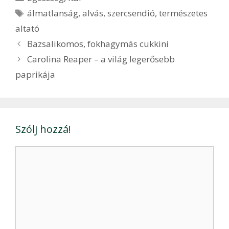
Címkék
álmatlanság
,
alvás
,
szercsendió
,
természetes
altató
Bejegyzés
Bazsalikomos, fokhagymás cukkini
navigáció
Carolina Reaper – a világ legerősebb
paprikája
Szólj hozzá!
Hozzászólás