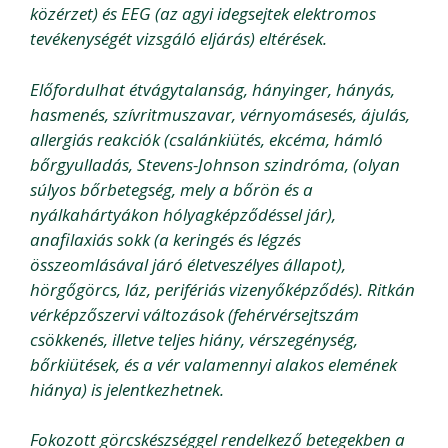
közérzet) és EEG (az agyi idegsejtek elektromos
tevékenységét vizsgáló eljárás) eltérések.
Előfordulhat étvágytalanság, hányinger, hányás,
hasmenés, szívritmuszavar, vérnyomásesés, ájulás,
allergiás reakciók (csalánkiütés, ekcéma, hámló
bőrgyulladás, Stevens-Johnson szindróma, (olyan
súlyos bőrbetegség, mely a bőrön és a
nyálkahártyákon hólyagképződéssel jár),
anafilaxiás sokk (a keringés és légzés
összeomlásával járó életveszélyes állapot),
hörgőgörcs, láz, perifériás vizenyőképződés). Ritkán
vérképzőszervi változások (fehérvérsejtszám
csökkenés, illetve teljes hiány, vérszegénység,
bőrkiütések, és a vér valamennyi alakos elemének
hiánya) is jelentkezhetnek.
Fokozott görcskészséggel rendelkező betegekben a