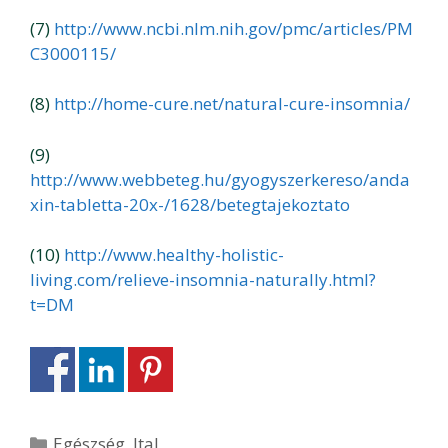
(7)
http://www.ncbi.nlm.nih.gov/pmc/articles/PM
C3000115/
(8)
http://home-cure.net/natural-cure-insomnia/
(9)
http://www.webbeteg.hu/gyogyszerkereso/anda
xin-tabletta-20x-/1628/betegtajekoztato
(10)
http://www.healthy-holistic-
living.com/relieve-insomnia-naturally.html?
t=DM
Kategória
Egészség
,
Ital