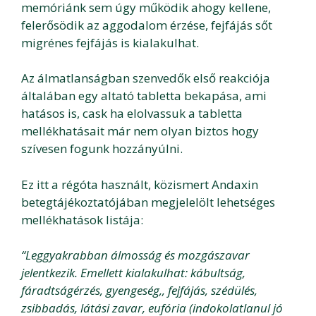
memóriánk sem úgy működik ahogy kellene,
felerősödik az aggodalom érzése, fejfájás sőt
migrénes fejfájás is kialakulhat.
Az álmatlanságban szenvedők első reakciója
általában egy altató tabletta bekapása, ami
hatásos is, cask ha elolvassuk a tabletta
mellékhatásait már nem olyan biztos hogy
szívesen fogunk hozzányúlni.
Ez itt a régóta használt, közismert Andaxin
betegtájékoztatójában megjelelölt lehetséges
mellékhatások listája:
“Leggyakrabban álmosság és mozgászavar
jelentkezik. Emellett kialakulhat: kábultság,
fáradtságérzés, gyengeség,, fejfájás, szédülés,
zsibbadás, látási zavar, eufória (indokolatlanul jó