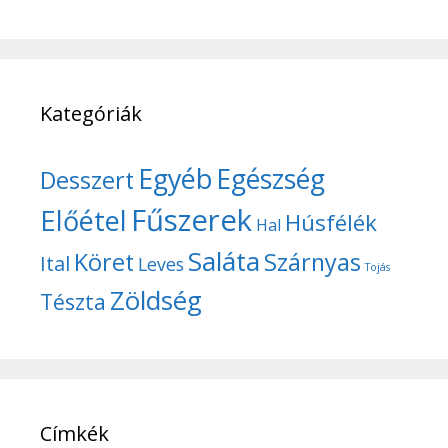
Kategóriák
Egyéb
Egészség
Desszert
Fűszerek
Előétel
Húsfélék
Hal
Saláta
Köret
Szárnyas
Ital
Leves
Tojás
Zöldség
Tészta
Címkék