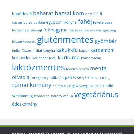
baharat
bazsalikom
chili
babérlevél
bors
fahéj
egyiptomi konyha
fekete bors
csicseriborsó
cukkíni
fokhagyma
fenyőmag
fetasajt
fűszerek
fűszerek és egészség
gluténmentes
gyömbér
fűszerkeverék
kakukkfű
kardamom
indiai konyha
kapor
indiai fűszer
kurkuma
koriander
koriander levél
köménymag
laktózmentes
menta
leveles tészta
olívaolaj
petrezselyem
padlizsán
rozmaring
oregano
római kömény
szegfűszeg
szerecsendió
saláta
vegetáriánus
szezámmag
szömörce
sáfrány
vanília
édeskömény