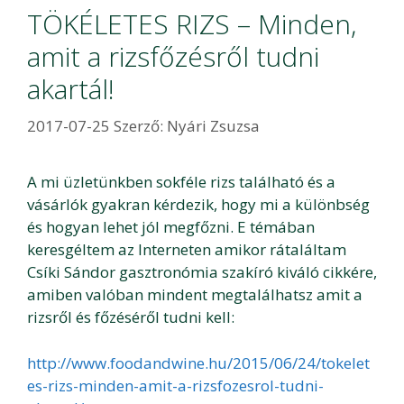
TÖKÉLETES RIZS – Minden,
amit a rizsfőzésről tudni
akartál!
2017-07-25
Szerző:
Nyári Zsuzsa
A mi üzletünkben sokféle rizs található és a
vásárlók gyakran kérdezik, hogy mi a különbség
és hogyan lehet jól megfőzni. E témában
keresgéltem az Interneten amikor rátaláltam
Csíki Sándor gasztronómia szakíró kiváló cikkére,
amiben valóban mindent megtalálhatsz amit a
rizsről és főzéséről tudni kell:
http://www.foodandwine.hu/2015/06/24/tokelet
es-rizs-minden-amit-a-rizsfozesrol-tudni-