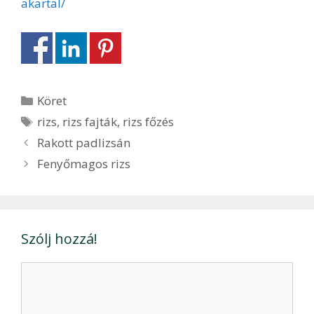
akartal/
Kategória
Köret
Címkék
rizs
,
rizs fajták
,
rizs főzés
Bejegyzés
Rakott padlizsán
navigáció
Fenyőmagos rizs
Szólj hozzá!
Hozzászólás