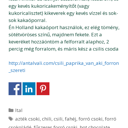
egy kevés kukoricakeményítőt (vagy
kukoricalisztet) kikeverek egy kevés vízzel és sok-
sok kakaóporral.
Én Holland kakaóport használok, ez elég tömény,
sötétvöröses színű, majdnem fekete. Ezt a
keveréket hozzáöntöm a felforralt alaphoz, 2
percig még forralom, és máris kész a csilis csoda
http://antalvali.com/csili_paprika_van_aki_forron
_szereti
Kategória
Ital
Címkék
azték csoki
,
chili
,
csili
,
fahéj
,
forró csoki
,
forró
csokoládé
,
fűszeres forró csoki
,
hot chocolate
,