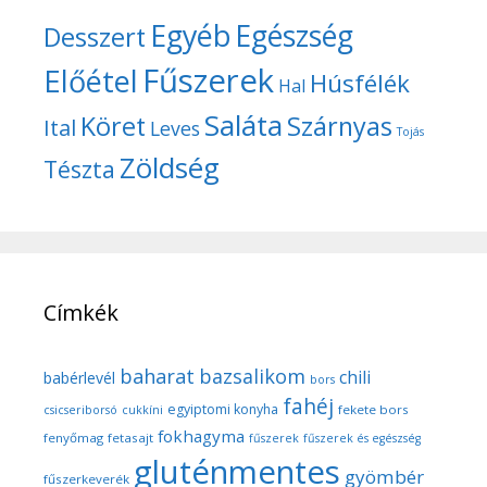
Egyéb
Egészség
Desszert
Fűszerek
Előétel
Húsfélék
Hal
Saláta
Köret
Szárnyas
Ital
Leves
Tojás
Zöldség
Tészta
Címkék
baharat
bazsalikom
chili
babérlevél
bors
fahéj
egyiptomi konyha
fekete bors
csicseriborsó
cukkíni
fokhagyma
fenyőmag
fetasajt
fűszerek
fűszerek és egészség
gluténmentes
gyömbér
fűszerkeverék