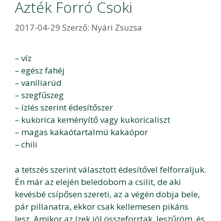
Azték Forró Csoki
2017-04-29
Szerző:
Nyári Zsuzsa
– víz
– egész fahéj
– vaníliarúd
– szegfűszeg
– ízlés szerint édesítőszer
– kukorica keményítő vagy kukoricaliszt
– magas kakaótartalmú kakaópor
– chili
a tetszés szerint választott édesítővel felforraljuk.
Én már az elején beledobom a csilit, de aki
kevésbé csípősen szereti, az a végén dobja bele,
pár pillanatra, ekkor csak kellemesen pikáns
lesz. Amikor az ízek jól összeforrtak, leszűröm, és