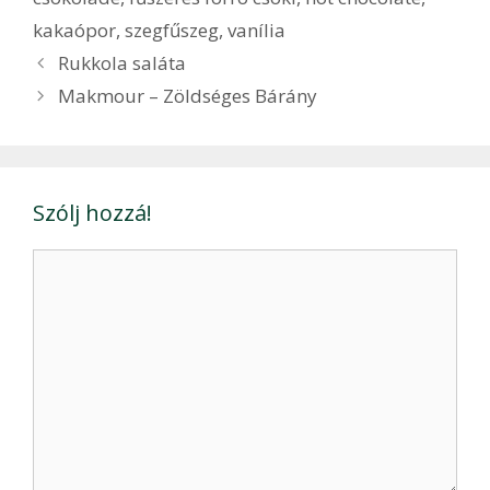
kakaópor
,
szegfűszeg
,
vanília
Bejegyzés
Rukkola saláta
navigáció
Makmour – Zöldséges Bárány
Szólj hozzá!
Hozzászólás