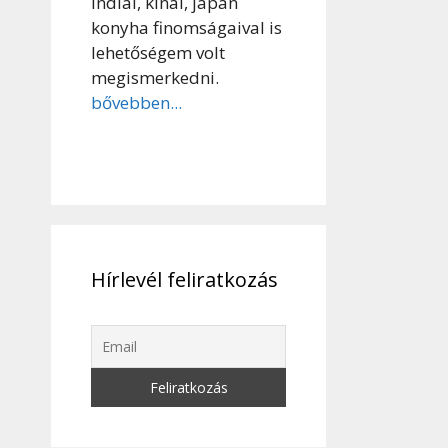
indiai, kínai, japán
konyha finomságaival is
lehetőségem volt
megismerkedni.
bővebben...
Hírlevél feliratkozás