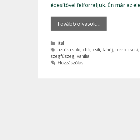
édesítővel felforraljuk. Én már az e
Tovább olvasok…
Kategória
Ital
Címkék
azték csoki
,
chili
,
csili
,
fahéj
,
forró csoki
szegfűszeg
,
vanília
Hozzászólás