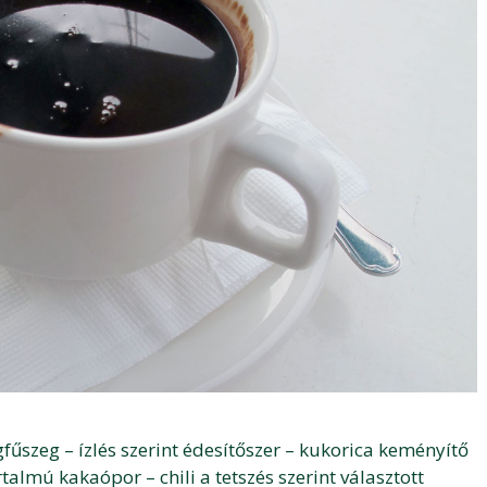
egfűszeg – ízlés szerint édesítőszer – kukorica keményítő
almú kakaópor – chili a tetszés szerint választott