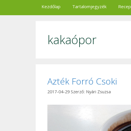
Kezdőlap
Tartalomjegyzék
Recep
kakaópor
Azték Forró Csoki
2017-04-29
Szerző:
Nyári Zsuzsa