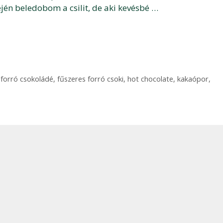
lején beledobom a csilit, de aki kevésbé …
,
forró csokoládé
,
fűszeres forró csoki
,
hot chocolate
,
kakaópor
,