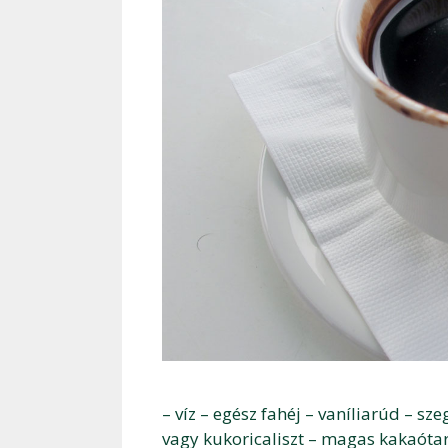
– víz – egész fahéj – vaníliarúd – sz
vagy kukoricaliszt – magas kakaótart