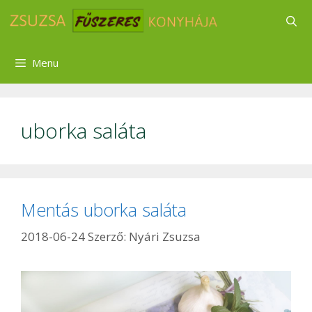
Kilépés
a
tartalomba
Menu
uborka saláta
Mentás uborka saláta
2018-06-24
Szerző:
Nyári Zsuzsa