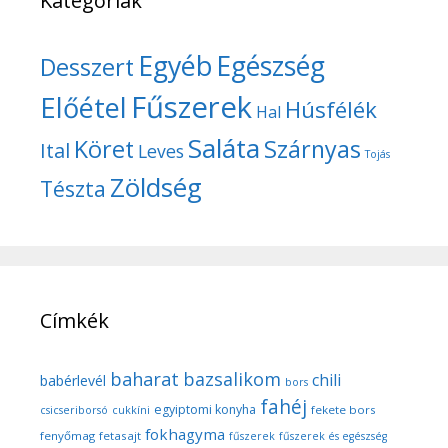
Kategóriák
Egyéb
Egészség
Desszert
Fűszerek
Előétel
Húsfélék
Hal
Saláta
Köret
Szárnyas
Ital
Leves
Tojás
Zöldség
Tészta
Címkék
baharat
bazsalikom
chili
babérlevél
bors
fahéj
egyiptomi konyha
fekete bors
csicseriborsó
cukkíni
fokhagyma
fenyőmag
fetasajt
fűszerek
fűszerek és egészség