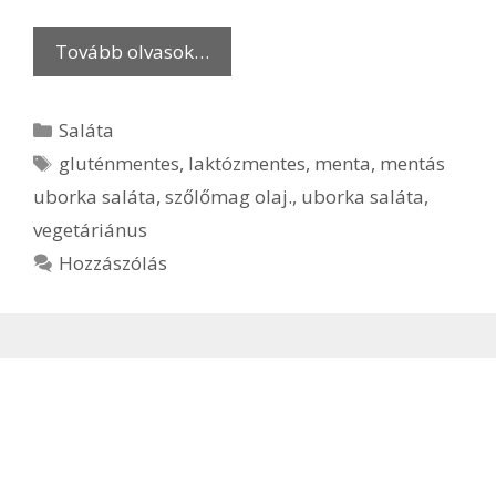
Tovább olvasok…
Kategória
Saláta
Címkék
gluténmentes
,
laktózmentes
,
menta
,
mentás
uborka saláta
,
szőlőmag olaj.
,
uborka saláta
,
vegetáriánus
Hozzászólás