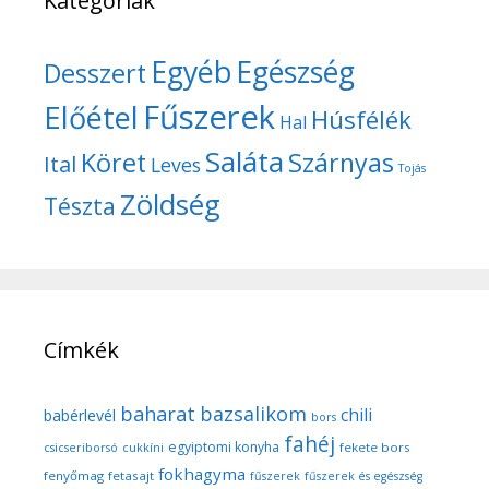
Kategóriák
Egyéb
Egészség
Desszert
Fűszerek
Előétel
Húsfélék
Hal
Saláta
Köret
Szárnyas
Ital
Leves
Tojás
Zöldség
Tészta
Címkék
baharat
bazsalikom
chili
babérlevél
bors
fahéj
egyiptomi konyha
fekete bors
csicseriborsó
cukkíni
fokhagyma
fenyőmag
fetasajt
fűszerek
fűszerek és egészség