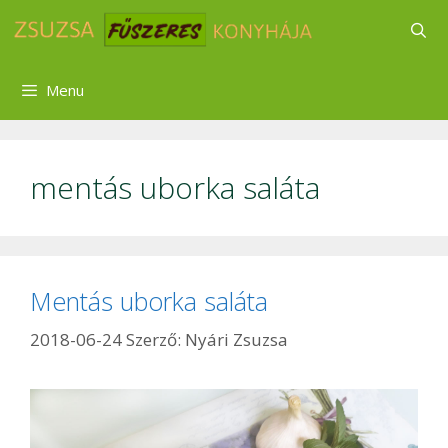
Kilépés
a
tartalomba
Menu
mentás uborka saláta
Mentás uborka saláta
2018-06-24
Szerző:
Nyári Zsuzsa