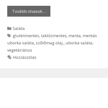
Tovább olvasok…
Kategória
Saláta
Címkék
gluténmentes
,
laktózmentes
,
menta
,
mentás
uborka saláta
,
szőlőmag olaj.
,
uborka saláta
,
vegetáriánus
Hozzászólás