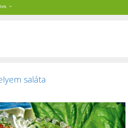
tek
elyem saláta