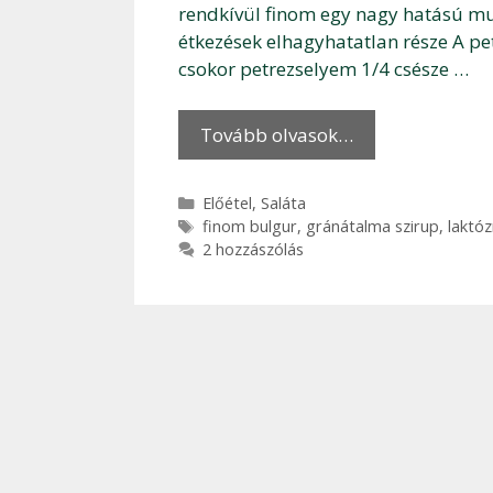
rendkívül finom egy nagy hatású mul
étkezések elhagyhatatlan része A pet
csokor petrezselyem 1/4 csésze …
Tovább olvasok…
Kategória
Előétel
,
Saláta
Címkék
finom bulgur
,
gránátalma szirup
,
laktó
2 hozzászólás