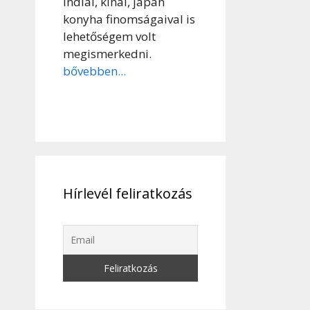
indiai, kínai, japán
konyha finomságaival is
lehetőségem volt
megismerkedni.
bővebben...
Hírlevél feliratkozás