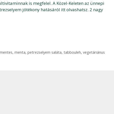
tivitaminnak is megfelel. A Közel-Keleten az ünnepi
rezselyem jótékony hatásáról itt olvashatsz. 2 nagy
zmentes
,
menta
,
petrezselyem saláta
,
tabbouleh
,
vegetáriánus