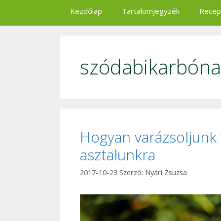
Kezdőlap
Tartalomjegyzék
Recep
szódabikarbóna
Hogyan varázsoljunk
asztalunkra
2017-10-23
Szerző:
Nyári Zsuzsa