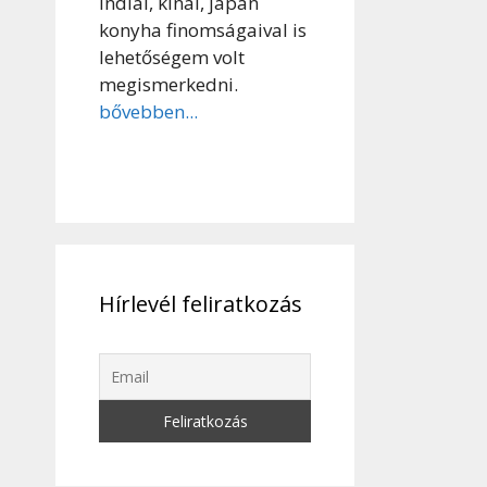
indiai, kínai, japán
konyha finomságaival is
lehetőségem volt
megismerkedni.
bővebben...
Hírlevél feliratkozás