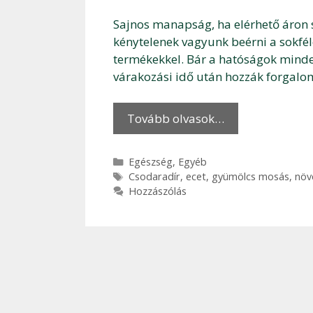
Sajnos manapság, ha elérhető áron 
kénytelenek vagyunk beérni a sokfé
termékekkel. Bár a hatóságok minde
várakozási idő után hozzák forgal
Tovább olvasok…
Kategória
Egészség
,
Egyéb
Címkék
Csodaradír
,
ecet
,
gyümölcs mosás
,
növ
Hozzászólás