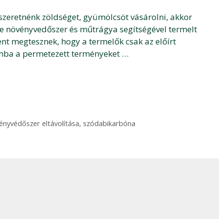
szeretnénk zöldséget, gyümölcsöt vásárolni, akkor
le növényvedőszer és műtrágya segítségével termelt
nt megtesznek, hogy a termelők csak az előírt
omba a permetezett terményeket …
ényvédőszer eltávolítása
,
szódabikarbóna