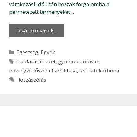
várakozási idő után hozzák forgalomba a
permetezett terményeket …
Tovább olvasok…
Kategória
Egészség
,
Egyéb
Címkék
Csodaradír
,
ecet
,
gyümölcs mosás
,
növényvédőszer eltávolítása
,
szódabikarbóna
Hozzászólás