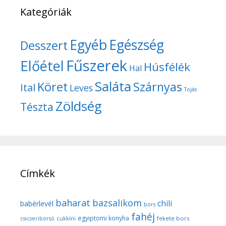
Kategóriák
Egyéb
Egészség
Desszert
Fűszerek
Előétel
Húsfélék
Hal
Saláta
Köret
Szárnyas
Ital
Leves
Tojás
Zöldség
Tészta
Címkék
baharat
bazsalikom
chili
babérlevél
bors
fahéj
egyiptomi konyha
fekete bors
csicseriborsó
cukkíni