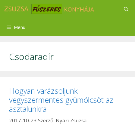
Kilépés
a
tartalomba
Menu
Csodaradír
Hogyan varázsoljunk
vegyszermentes gyümölcsöt az
asztalunkra
2017-10-23
Szerző:
Nyári Zsuzsa