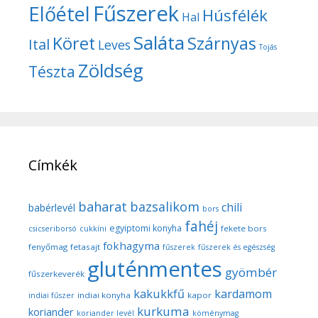
Fűszerek
Előétel
Húsfélék
Hal
Saláta
Köret
Szárnyas
Ital
Leves
Tojás
Zöldség
Tészta
Címkék
baharat
bazsalikom
chili
babérlevél
bors
fahéj
egyiptomi konyha
fekete bors
csicseriborsó
cukkíni
fokhagyma
fenyőmag
fetasajt
fűszerek
fűszerek és egészség
gluténmentes
gyömbér
fűszerkeverék
kakukkfű
kardamom
indiai konyha
kapor
indiai fűszer
kurkuma
koriander
koriander levél
köménymag