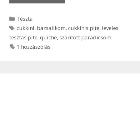
Kategória
Tészta
Címkék
cukkini. bazsalikom
,
cukkinis pite
,
leveles
tésztás pite
,
quiche
,
szárított paradicsom
1 hozzászólás