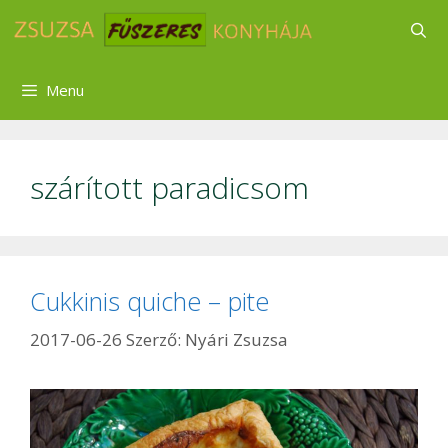
Kilépés
a
tartalomba
Menu
szárított paradicsom
Cukkinis quiche – pite
2017-06-26
Szerző:
Nyári Zsuzsa