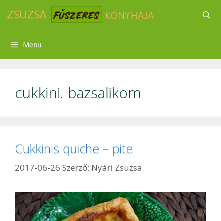
Kilépés
a
tartalomba
Menu
cukkini. bazsalikom
Cukkinis quiche – pite
2017-06-26
Szerző:
Nyári Zsuzsa