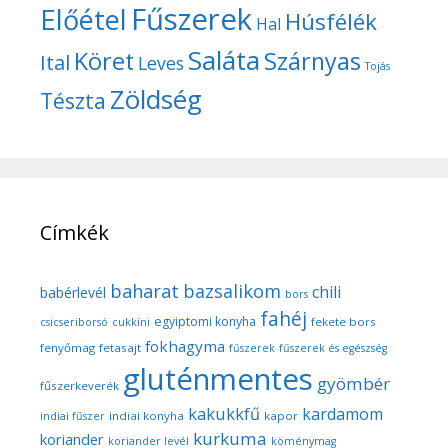
Fűszerek
Előétel
Húsfélék
Hal
Saláta
Köret
Szárnyas
Ital
Leves
Tojás
Zöldség
Tészta
Címkék
baharat
bazsalikom
chili
babérlevél
bors
fahéj
egyiptomi konyha
fekete bors
csicseriborsó
cukkíni
fokhagyma
fenyőmag
fetasajt
fűszerek
fűszerek és egészség
gluténmentes
gyömbér
fűszerkeverék
kakukkfű
kardamom
indiai konyha
kapor
indiai fűszer
kurkuma
koriander
koriander levél
köménymag