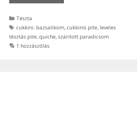
Kategória
Tészta
Címkék
cukkini. bazsalikom
,
cukkinis pite
,
leveles
tésztás pite
,
quiche
,
szárított paradicsom
1 hozzászólás