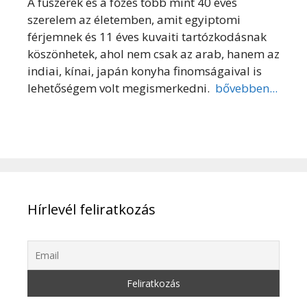
A fűszerek és a főzés több mint 40 éves
szerelem az életemben, amit egyiptomi
férjemnek és 11 éves kuvaiti tartózkodásnak
köszönhetek, ahol nem csak az arab, hanem az
indiai, kínai, japán konyha finomságaival is
lehetőségem volt megismerkedni.
bővebben...
Hírlevél feliratkozás