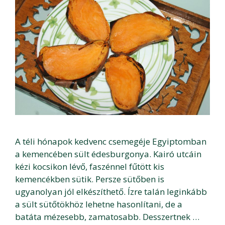
A téli hónapok kedvenc csemegéje Egyiptomban
a kemencében sült édesburgonya. Kairó utcáin
kézi kocsikon lévő, faszénnel fűtött kis
kemencékben sütik. Persze sütőben is
ugyanolyan jól elkészíthető. Ízre talán leginkább
a sült sütőtökhöz lehetne hasonlítani, de a
batáta mézesebb, zamatosabb. Desszertnek …