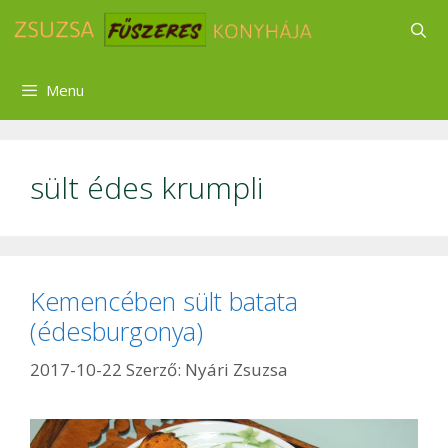
Kilépés
a
tartalomba
Menu
sült édes krumpli
Kemencében sült batata
(édesburgonya)
2017-10-22
Szerző:
Nyári Zsuzsa