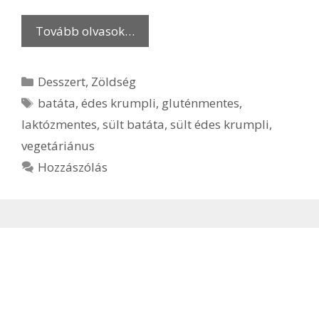
Tovább olvasok…
Kategória
Desszert
,
Zöldség
Címkék
batáta
,
édes krumpli
,
gluténmentes
,
laktózmentes
,
sült batáta
,
sült édes krumpli
,
vegetáriánus
Hozzászólás