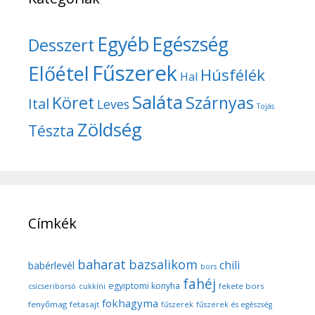
Egyéb
Egészség
Desszert
Fűszerek
Előétel
Húsfélék
Hal
Saláta
Köret
Szárnyas
Ital
Leves
Tojás
Zöldség
Tészta
Címkék
baharat
bazsalikom
chili
babérlevél
bors
fahéj
egyiptomi konyha
fekete bors
csicseriborsó
cukkíni
fokhagyma
fenyőmag
fetasajt
fűszerek
fűszerek és egészség