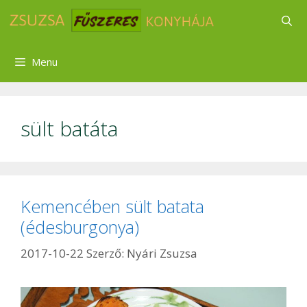
Kilépés
a
tartalomba
Menu
sült batáta
Kemencében sült batata
(édesburgonya)
2017-10-22
Szerző:
Nyári Zsuzsa