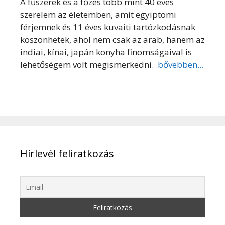
A fűszerek és a főzés több mint 40 éves
szerelem az életemben, amit egyiptomi
férjemnek és 11 éves kuvaiti tartózkodásnak
köszönhetek, ahol nem csak az arab, hanem az
indiai, kínai, japán konyha finomságaival is
lehetőségem volt megismerkedni.
bővebben...
Hírlevél feliratkozás