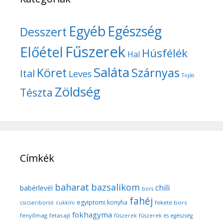
Egyéb
Egészség
Desszert
Fűszerek
Előétel
Húsfélék
Hal
Saláta
Köret
Szárnyas
Ital
Leves
Tojás
Zöldség
Tészta
Címkék
baharat
bazsalikom
chili
babérlevél
bors
fahéj
egyiptomi konyha
fekete bors
csicseriborsó
cukkíni
fokhagyma
fenyőmag
fetasajt
fűszerek
fűszerek és egészség