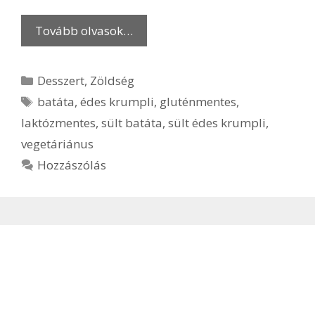
Tovább olvasok…
Kategória
Desszert
,
Zöldség
Címkék
batáta
,
édes krumpli
,
gluténmentes
,
laktózmentes
,
sült batáta
,
sült édes krumpli
,
vegetáriánus
Hozzászólás