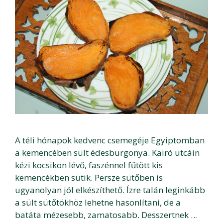
A téli hónapok kedvenc csemegéje Egyiptomban
a kemencében sült édesburgonya. Kairó utcáin
kézi kocsikon lévő, faszénnel fűtött kis
kemencékben sütik. Persze sütőben is
ugyanolyan jól elkészíthető. Ízre talán leginkább
a sült sütőtökhöz lehetne hasonlítani, de a
batáta mézesebb, zamatosabb. Desszertnek …