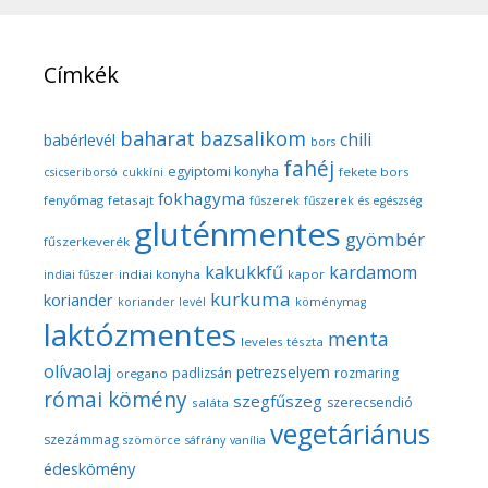
Címkék
baharat
bazsalikom
chili
babérlevél
bors
fahéj
egyiptomi konyha
fekete bors
csicseriborsó
cukkíni
fokhagyma
fenyőmag
fetasajt
fűszerek
fűszerek és egészség
gluténmentes
gyömbér
fűszerkeverék
kakukkfű
kardamom
indiai konyha
kapor
indiai fűszer
kurkuma
koriander
koriander levél
köménymag
laktózmentes
menta
leveles tészta
olívaolaj
petrezselyem
padlizsán
rozmaring
oregano
római kömény
szegfűszeg
szerecsendió
saláta
vegetáriánus
szezámmag
szömörce
sáfrány
vanília
édeskömény