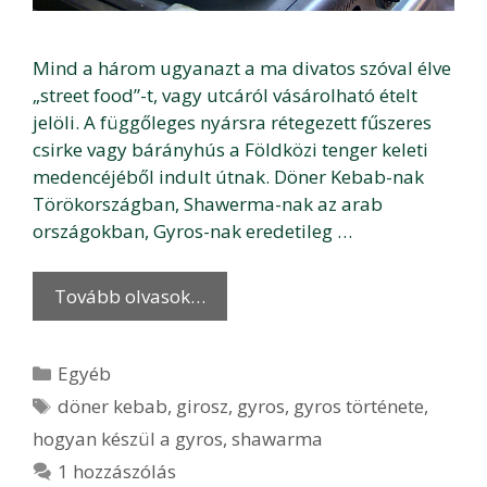
Mind a három ugyanazt a ma divatos szóval élve
„street food”-t, vagy utcáról vásárolható ételt
jelöli. A függőleges nyársra rétegezett fűszeres
csirke vagy bárányhús a Földközi tenger keleti
medencéjéből indult útnak. Döner Kebab-nak
Törökországban, Shawerma-nak az arab
országokban, Gyros-nak eredetileg …
Tovább olvasok…
Kategória
Egyéb
Címkék
döner kebab
,
girosz
,
gyros
,
gyros története
,
hogyan készül a gyros
,
shawarma
1 hozzászólás