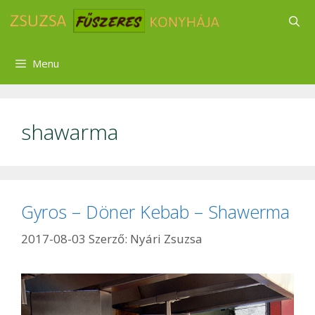
Kilépés
a
tartalomba
Menu
shawarma
Gyros – Döner Kebab – Shawerma
2017-08-03
Szerző:
Nyári Zsuzsa