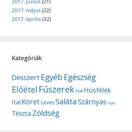
2017. június
(21)
2017. május
(22)
2017. április
(32)
Kategóriák
Egyéb
Egészség
Desszert
Fűszerek
Előétel
Húsfélék
Hal
Saláta
Köret
Szárnyas
Ital
Leves
Tojás
Zöldség
Tészta