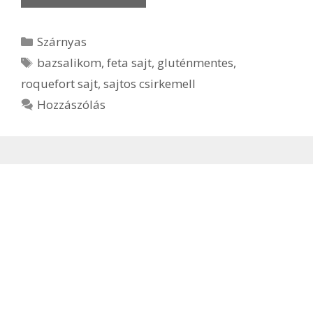
Kategória
Szárnyas
Címkék
bazsalikom
,
feta sajt
,
gluténmentes
,
roquefort sajt
,
sajtos csirkemell
Hozzászólás