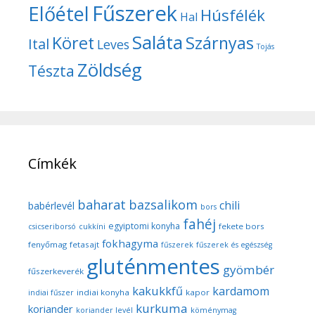
Fűszerek
Előétel
Húsfélék
Hal
Saláta
Köret
Szárnyas
Ital
Leves
Tojás
Zöldség
Tészta
Címkék
baharat
bazsalikom
chili
babérlevél
bors
fahéj
egyiptomi konyha
fekete bors
csicseriborsó
cukkíni
fokhagyma
fenyőmag
fetasajt
fűszerek
fűszerek és egészség
gluténmentes
gyömbér
fűszerkeverék
kakukkfű
kardamom
indiai konyha
kapor
indiai fűszer
kurkuma
koriander
koriander levél
köménymag