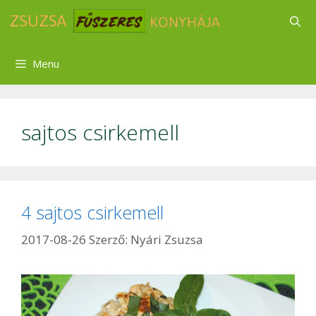
Kilépés
a
tartalomba
Menu
sajtos csirkemell
4 sajtos csirkemell
2017-08-26
Szerző:
Nyári Zsuzsa