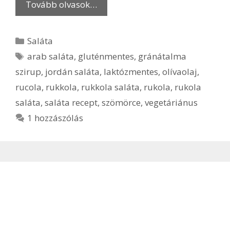
Tovább olvasok…
Kategória
Saláta
Címkék
arab saláta
,
gluténmentes
,
gránátalma
szirup
,
jordán saláta
,
laktózmentes
,
olívaolaj
,
rucola
,
rukkola
,
rukkola saláta
,
rukola
,
rukola
saláta
,
saláta recept
,
szömörce
,
vegetáriánus
1 hozzászólás