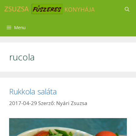
Kilépés
a
tartalomba
Menu
rucola
Rukkola saláta
2017-04-29
Szerző:
Nyári Zsuzsa