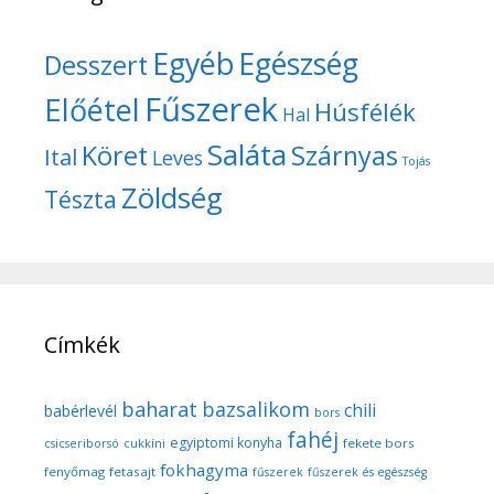
Egyéb
Egészség
Desszert
Fűszerek
Előétel
Húsfélék
Hal
Saláta
Köret
Szárnyas
Ital
Leves
Tojás
Zöldség
Tészta
Címkék
baharat
bazsalikom
chili
babérlevél
bors
fahéj
egyiptomi konyha
fekete bors
csicseriborsó
cukkíni
fokhagyma
fenyőmag
fetasajt
fűszerek
fűszerek és egészség