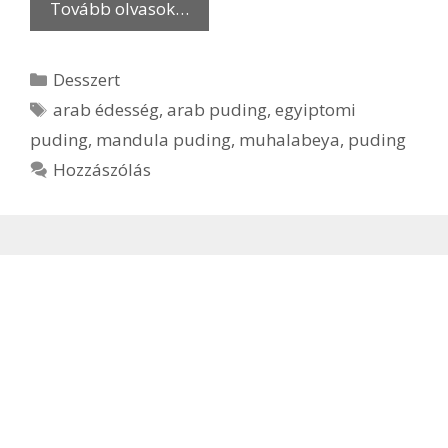
Tovább olvasok…
Kategória
Desszert
Címkék
arab édesség
,
arab puding
,
egyiptomi
puding
,
mandula puding
,
muhalabeya
,
puding
Hozzászólás