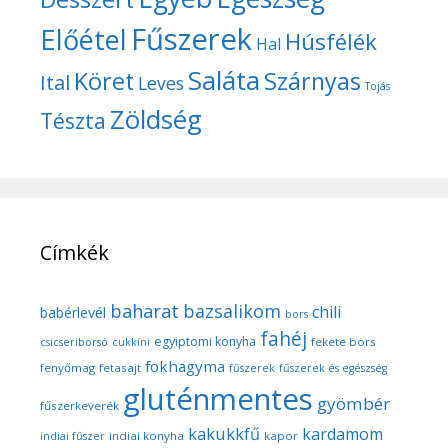
Fűszerek
Előétel
Húsfélék
Hal
Saláta
Köret
Szárnyas
Ital
Leves
Tojás
Zöldség
Tészta
Címkék
baharat
bazsalikom
chili
babérlevél
bors
fahéj
egyiptomi konyha
fekete bors
csicseriborsó
cukkíni
fokhagyma
fenyőmag
fetasajt
fűszerek
fűszerek és egészség
gluténmentes
gyömbér
fűszerkeverék
kakukkfű
kardamom
indiai konyha
kapor
indiai fűszer