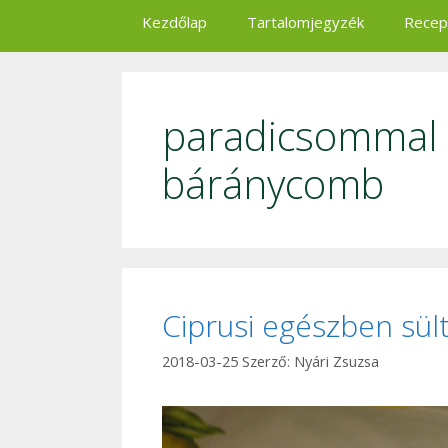
Kezdőlap
Tartalomjegyzék
Recep
paradicsommal é
báránycomb
Ciprusi egészben sü
2018-03-25
Szerző:
Nyári Zsuzsa