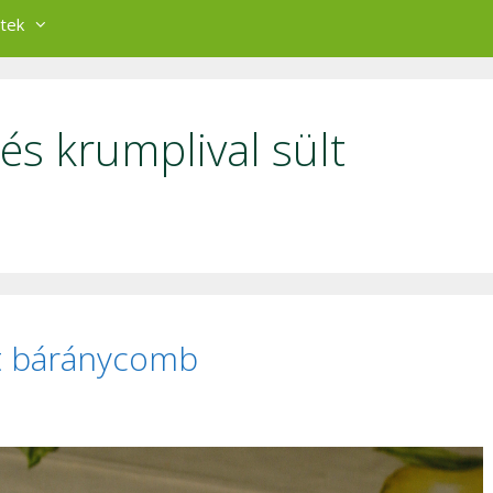
tek
s krumplival sült
lt báránycomb