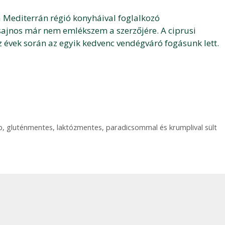
y a Mediterrán régió konyháival foglalkozó
ajnos már nem emlékszem a szerzőjére. A ciprusi
z évek során az egyik kedvenc vendégváró fogásunk lett.
b
,
gluténmentes
,
laktózmentes
,
paradicsommal és krumplival sült