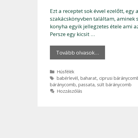
Ezt a receptet sok évvel ezelőtt, eg
szakácskönyvben találtam, aminek s
konyha egyik jellegzetes étele ami a
Persze egy kicsit …
Tovább olvasok…
Kategória
Húsfélék
Címkék
babérlevél
,
baharat
,
ciprusi báránycom
báránycomb
,
passata
,
sült báránycomb
Hozzászólás