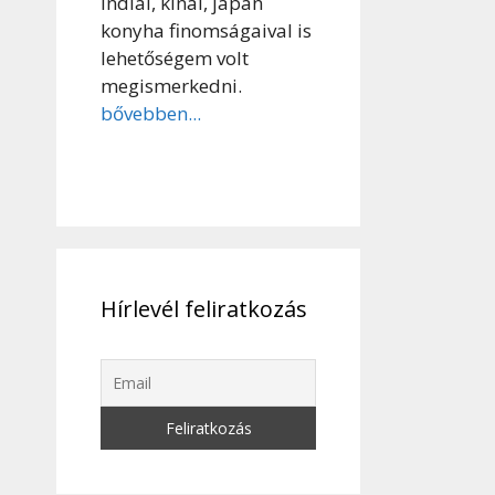
indiai, kínai, japán
konyha finomságaival is
lehetőségem volt
megismerkedni.
bővebben...
Hírlevél feliratkozás