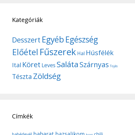
Kategóriák
Egyéb
Egészség
Desszert
Fűszerek
Előétel
Húsfélék
Hal
Saláta
Köret
Szárnyas
Ital
Leves
Tojás
Zöldség
Tészta
Címkék
baharat
bazsalikom
chili
babérlevél
bors