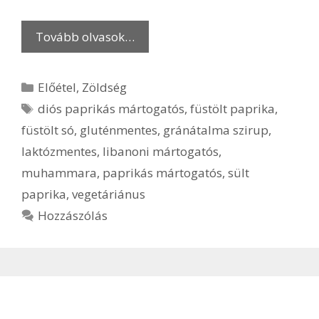
Tovább olvasok…
Kategória
Előétel
,
Zöldség
Címkék
diós paprikás mártogatós
,
füstölt paprika
,
füstölt só
,
gluténmentes
,
gránátalma szirup
,
laktózmentes
,
libanoni mártogatós
,
muhammara
,
paprikás mártogatós
,
sült
paprika
,
vegetáriánus
Hozzászólás