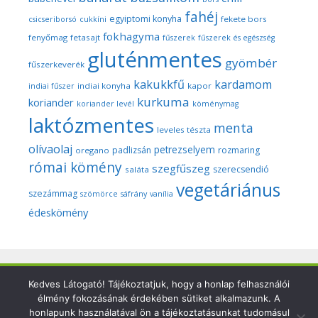
fahéj
egyiptomi konyha
fekete bors
csicseriborsó
cukkíni
fokhagyma
fenyőmag
fetasajt
fűszerek
fűszerek és egészség
gluténmentes
gyömbér
fűszerkeverék
kakukkfű
kardamom
indiai konyha
kapor
indiai fűszer
kurkuma
koriander
koriander levél
köménymag
laktózmentes
menta
leveles tészta
olívaolaj
petrezselyem
padlizsán
rozmaring
oregano
római kömény
szegfűszeg
szerecsendió
saláta
vegetáriánus
szezámmag
szömörce
sáfrány
vanília
édeskömény
Copyright © 2026 Szegedi Fűszeres - Minden fotó és anyag
Kedves Látogató! Tájékoztatjuk, hogy a honlap felhasználói
élmény fokozásának érdekében sütiket alkalmazunk. A
ezen a weboldalon a szerző (Dr. Nyári Zsuzsa) kizárólagos
honlapunk használatával ön a tájékoztatásunkat tudomásul
tulajdonát képezi és a nemzetközi szerzői jogi törvények