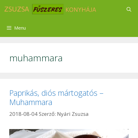
Kilépés
a
tartalomba
Menu
muhammara
Paprikás, diós mártogatós –
Muhammara
2018-08-04
Szerző:
Nyári Zsuzsa