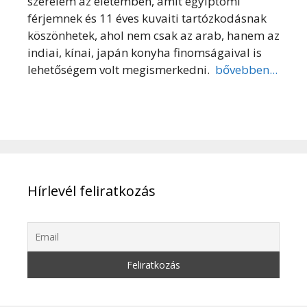
szerelem az életemben, amit egyiptomi
férjemnek és 11 éves kuvaiti tartózkodásnak
köszönhetek, ahol nem csak az arab, hanem az
indiai, kínai, japán konyha finomságaival is
lehetőségem volt megismerkedni.
bővebben...
Hírlevél feliratkozás