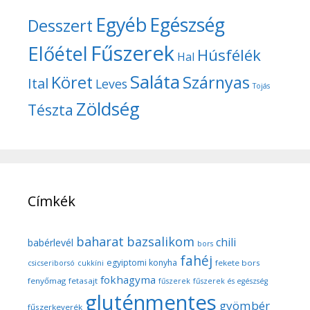
Egyéb
Egészség
Desszert
Fűszerek
Előétel
Húsfélék
Hal
Saláta
Köret
Szárnyas
Ital
Leves
Tojás
Zöldség
Tészta
Címkék
baharat
bazsalikom
chili
babérlevél
bors
fahéj
egyiptomi konyha
fekete bors
csicseriborsó
cukkíni
fokhagyma
fenyőmag
fetasajt
fűszerek
fűszerek és egészség
gluténmentes
gyömbér
fűszerkeverék