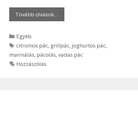
Tovább olvasok…
Kategória
Egyéb
Címkék
citromos pác
,
grillpác
,
joghurtos pác
,
marinálás
,
pácolás
,
vadas pác
Hozzászólás