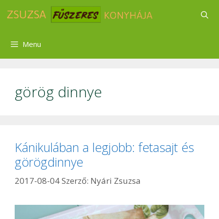
Kilépés
a
tartalomba
Menu
görög dinnye
Kánikulában a legjobb: fetasajt és
görögdinnye
2017-08-04
Szerző:
Nyári Zsuzsa