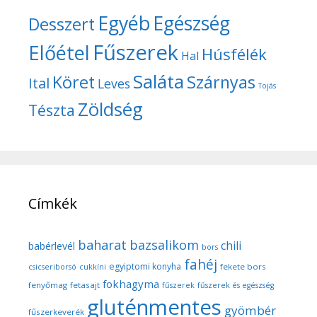
Egyéb
Egészség
Desszert
Fűszerek
Előétel
Húsfélék
Hal
Saláta
Köret
Szárnyas
Ital
Leves
Tojás
Zöldség
Tészta
Címkék
baharat
bazsalikom
chili
babérlevél
bors
fahéj
egyiptomi konyha
fekete bors
csicseriborsó
cukkíni
fokhagyma
fenyőmag
fetasajt
fűszerek
fűszerek és egészség
gluténmentes
gyömbér
fűszerkeverék