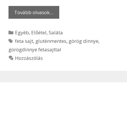
Tovább olvasok…
Kategória
Egyéb
,
Előétel
,
Saláta
Címkék
feta sajt
,
gluténmentes
,
görög dinnye
,
görögdinnye fetasajttal
Hozzászólás