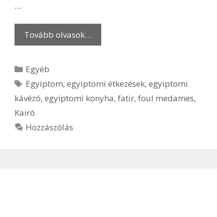
…
Tovább olvasok…
Kategória
Egyéb
Címkék
Egyiptom
,
egyiptomi étkezések
,
egyiptomi
kávézó
,
egyiptomi konyha
,
fatir
,
foul medames
,
Kairó
Hozzászólás