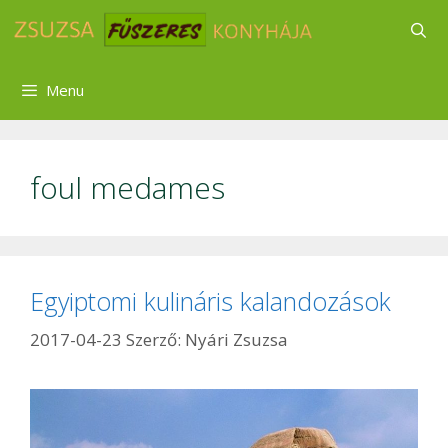
Kilépés
a
tartalomba
Menu
foul medames
Egyiptomi kulináris kalandozások
2017-04-23
Szerző:
Nyári Zsuzsa