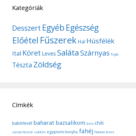
Kategóriák
Egyéb
Egészség
Desszert
Fűszerek
Előétel
Húsfélék
Hal
Saláta
Köret
Szárnyas
Ital
Leves
Tojás
Zöldség
Tészta
Címkék
baharat
bazsalikom
chili
babérlevél
bors
fahéj
egyiptomi konyha
fekete bors
csicseriborsó
cukkíni