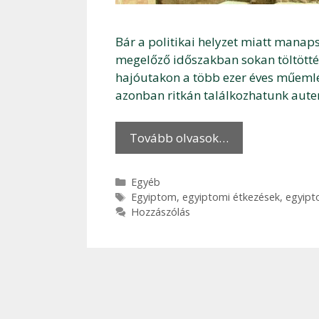
Bár a politikai helyzet miatt manap
megelőző időszakban sokan töltötté
hajóutakon a több ezer éves műeml
azonban ritkán találkozhatunk auten
Tovább olvasok…
Kategória
Egyéb
Címkék
Egyiptom
,
egyiptomi étkezések
,
egyipt
Hozzászólás