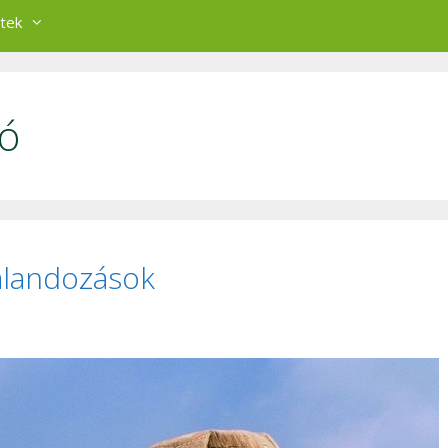
tek
zó
kalandozások