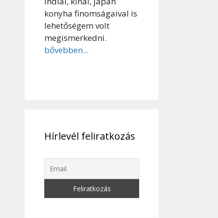
indiai, kínai, japán
konyha finomságaival is
lehetőségem volt
megismerkedni.
bővebben...
Hírlevél feliratkozás