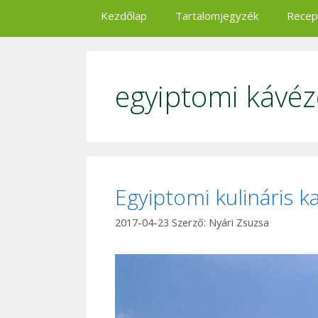
Kezdőlap
Tartalomjegyzék
Recep
egyiptomi kávé
Egyiptomi kulináris 
2017-04-23
Szerző:
Nyári Zsuzsa