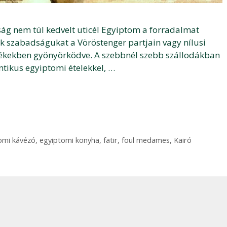
ság nem túl kedvelt uticél Egyiptom a forradalmat
k szabadságukat a Vöröstenger partjain vagy nílusi
ékekben gyönyörködve. A szebbnél szebb szállodákban
tikus egyiptomi ételekkel, …
omi kávézó
,
egyiptomi konyha
,
fatir
,
foul medames
,
Kairó