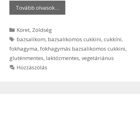
Tovább olvasok…
Kategória
Köret
,
Zöldség
Címkék
bazsalikom
,
bazsalikomos cukkini
,
cukkíni
,
fokhagyma
,
fokhagymás bazsalikomos cukkini
,
gluténmentes
,
laktózmentes
,
vegetáriánus
Hozzászólás