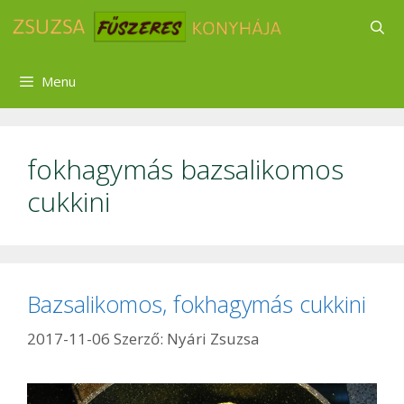
Kilépés
a
tartalomba
Menu
fokhagymás bazsalikomos
cukkini
Bazsalikomos, fokhagymás cukkini
2017-11-06
Szerző:
Nyári Zsuzsa