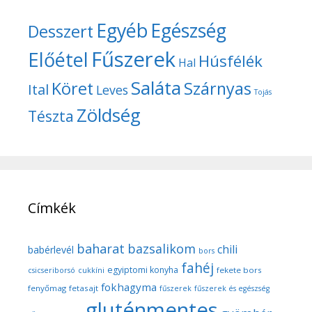
Egyéb
Egészség
Desszert
Fűszerek
Előétel
Húsfélék
Hal
Saláta
Köret
Szárnyas
Ital
Leves
Tojás
Zöldség
Tészta
Címkék
baharat
bazsalikom
chili
babérlevél
bors
fahéj
egyiptomi konyha
fekete bors
csicseriborsó
cukkíni
fokhagyma
fenyőmag
fetasajt
fűszerek
fűszerek és egészség
gluténmentes