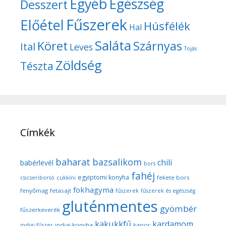
Egyéb
Egészség
Desszert
Fűszerek
Előétel
Húsfélék
Hal
Saláta
Köret
Szárnyas
Ital
Leves
Tojás
Zöldség
Tészta
Címkék
baharat
bazsalikom
chili
babérlevél
bors
fahéj
egyiptomi konyha
fekete bors
csicseriborsó
cukkíni
fokhagyma
fenyőmag
fetasajt
fűszerek
fűszerek és egészség
gluténmentes
gyömbér
fűszerkeverék
kakukkfű
kardamom
indiai konyha
kapor
indiai fűszer