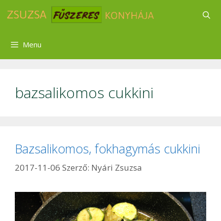
Kilépés
a
tartalomba
Menu
bazsalikomos cukkini
Bazsalikomos, fokhagymás cukkini
2017-11-06
Szerző:
Nyári Zsuzsa