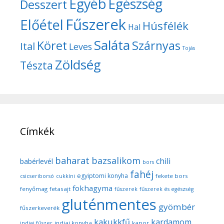
Egyéb
Egészség
Desszert
Fűszerek
Előétel
Húsfélék
Hal
Saláta
Köret
Szárnyas
Ital
Leves
Tojás
Zöldség
Tészta
Címkék
baharat
bazsalikom
chili
babérlevél
bors
fahéj
egyiptomi konyha
fekete bors
csicseriborsó
cukkíni
fokhagyma
fenyőmag
fetasajt
fűszerek
fűszerek és egészség
gluténmentes
gyömbér
fűszerkeverék
kakukkfű
kardamom
indiai konyha
kapor
indiai fűszer