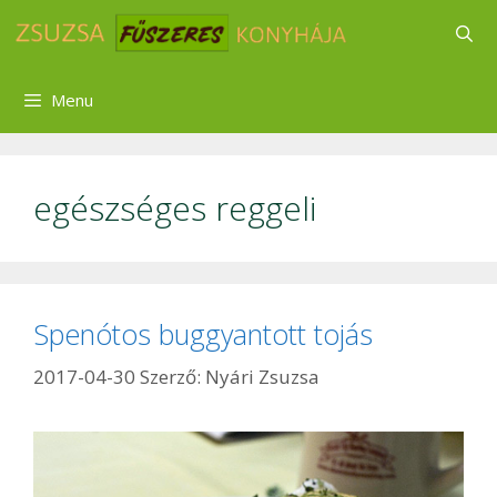
Kilépés
a
tartalomba
Menu
egészséges reggeli
Spenótos buggyantott tojás
2017-04-30
Szerző:
Nyári Zsuzsa