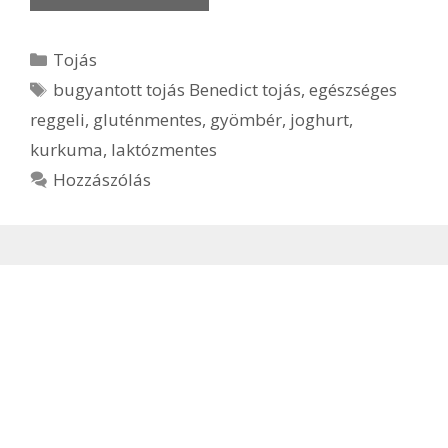
Kategória
Tojás
Címkék
bugyantott tojás Benedict tojás
,
egészséges
reggeli
,
gluténmentes
,
gyömbér
,
joghurt
,
kurkuma
,
laktózmentes
Hozzászólás