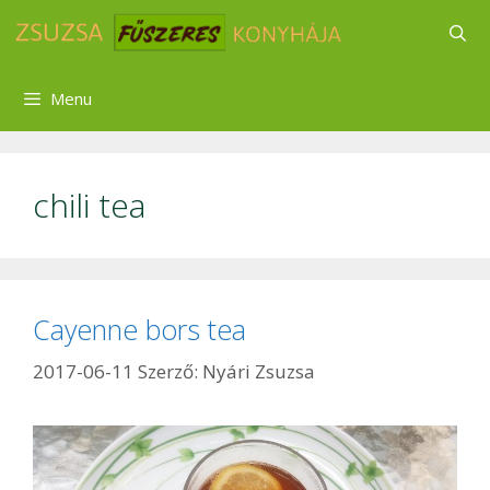
Kilépés
a
tartalomba
Menu
chili tea
Cayenne bors tea
2017-06-11
Szerző:
Nyári Zsuzsa