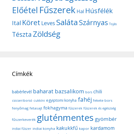
Fűszerek
Előétel
Húsfélék
Hal
Saláta
Köret
Szárnyas
Ital
Leves
Tojás
Zöldség
Tészta
Címkék
baharat
bazsalikom
chili
babérlevél
bors
fahéj
egyiptomi konyha
fekete bors
csicseriborsó
cukkíni
fokhagyma
fenyőmag
fetasajt
fűszerek
fűszerek és egészség
gluténmentes
gyömbér
fűszerkeverék
kakukkfű
kardamom
indiai konyha
kapor
indiai fűszer