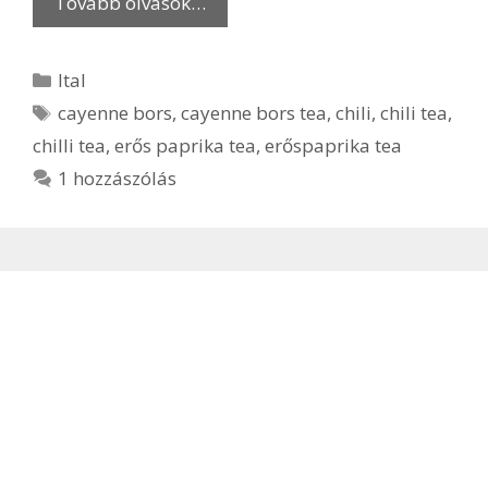
Tovább olvasok…
Kategória
Ital
Címkék
cayenne bors
,
cayenne bors tea
,
chili
,
chili tea
,
chilli tea
,
erős paprika tea
,
erőspaprika tea
1 hozzászólás