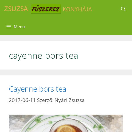
Kilépés
a
tartalomba
Menu
cayenne bors tea
Cayenne bors tea
2017-06-11
Szerző:
Nyári Zsuzsa