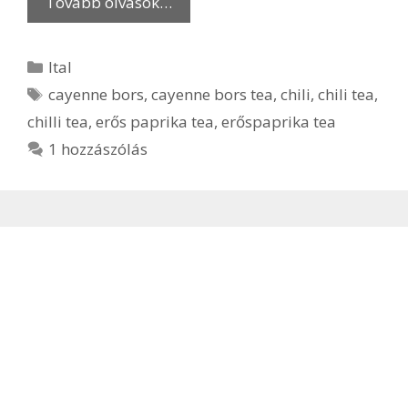
Tovább olvasok…
Kategória
Ital
Címkék
cayenne bors
,
cayenne bors tea
,
chili
,
chili tea
,
chilli tea
,
erős paprika tea
,
erőspaprika tea
1 hozzászólás