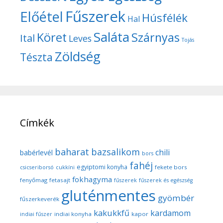
Fűszerek
Előétel
Húsfélék
Hal
Saláta
Köret
Szárnyas
Ital
Leves
Tojás
Zöldség
Tészta
Címkék
baharat
bazsalikom
chili
babérlevél
bors
fahéj
egyiptomi konyha
fekete bors
csicseriborsó
cukkíni
fokhagyma
fenyőmag
fetasajt
fűszerek
fűszerek és egészség
gluténmentes
gyömbér
fűszerkeverék
kakukkfű
kardamom
indiai konyha
kapor
indiai fűszer