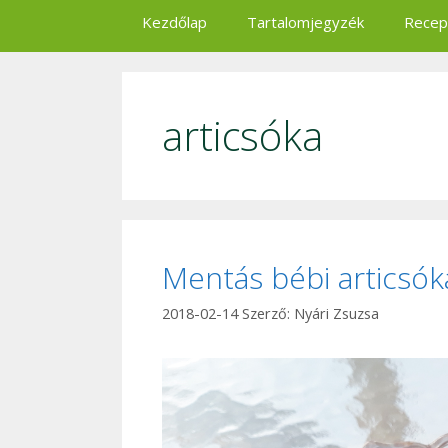
Kezdőlap
Tartalomjegyzék
Recep
articsóka
Mentás bébi articsók
2018-02-14
Szerző:
Nyári Zsuzsa