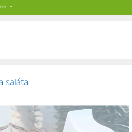
tek
a saláta