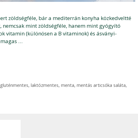
ert zöldségféle, bár a mediterrán konyha közkedveltté
t, nemcsak mint zöldségféle, hanem mint gyógyító
ok vitamin (különösen a B vitaminok) és ásványi-
n magas …
gluténmentes
,
laktózmentes
,
menta
,
mentás articsóka saláta
,