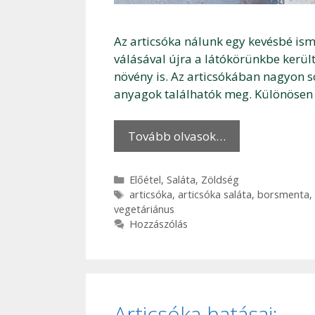
Az articsóka nálunk egy kevésbé ism
válásával újra a látókörünkbe kerül
növény is. Az articsókában nagyon s
anyagok találhatók meg. Különöse
Tovább olvasok…
Kategória
Előétel
,
Saláta
,
Zöldség
Címkék
articsóka
,
articsóka saláta
,
borsmenta
,
vegetáriánus
Hozzászólás
Articsóka hatásai: