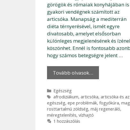
görögök és rómaiak konyhájában is
gyakori vendégnek számított az
articsóka. Manapság a mediterrán
diéta térnyerésével, ismét egyre
divatosabb, amelyet elsősorban
különleges megjelenésének és ízéne
köszönhet. Ennél is fontosabb azon
hogy számos betegségre jelent …
Tovább olvasok…
Kategória
Egészség
Címkék
afrodiziákum
,
articsóka
,
articsóka és az
egészség
,
epe problémák
,
fogyókúra
,
mag
rosttartalmú zöldség
,
máj regeneráló
,
méregtelenítés
,
vízhajtó
1 hozzászólás