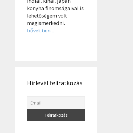
indiai, kínai, japán
konyha finomságaival is
lehetőségem volt
megismerkedni.
bővebben...
Hírlevél feliratkozás