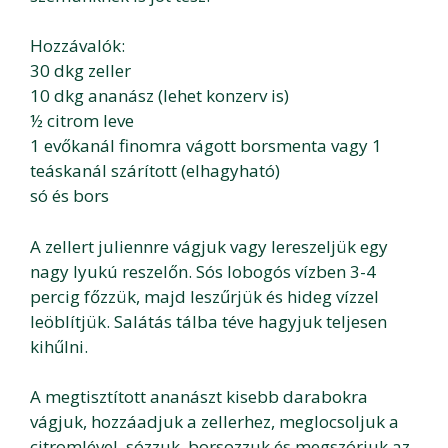
Hozzávalók:
30 dkg zeller
10 dkg ananász (lehet konzerv is)
½ citrom leve
1 evőkanál finomra vágott borsmenta vagy 1
teáskanál szárított (elhagyható)
só és bors
A zellert juliennre vágjuk vagy lereszeljük egy
nagy lyukú reszelőn. Sós lobogós vízben 3-4
percig főzzük, majd leszűrjük és hideg vízzel
leöblítjük. Salátás tálba téve hagyjuk teljesen
kihűlni.
A megtisztított ananászt kisebb darabokra
vágjuk, hozzáadjuk a zellerhez, meglocsoljuk a
citromlével, sózzuk, borsozzuk és megszórjuk az