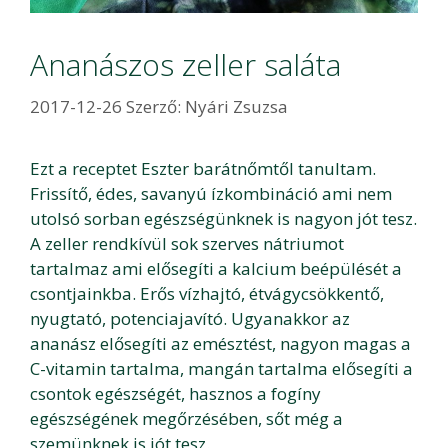
Ananászos zeller saláta
2017-12-26
Szerző:
Nyári Zsuzsa
Ezt a receptet Eszter barátnőmtől tanultam.
Frissítő, édes, savanyú ízkombináció ami nem
utolsó sorban egészségünknek is nagyon jót tesz.
A zeller rendkívül sok szerves nátriumot
tartalmaz ami elősegíti a kalcium beépülését a
csontjainkba. Erős vízhajtó, étvágycsökkentő,
nyugtató, potenciajavító. Ugyanakkor az
ananász elősegíti az emésztést, nagyon magas a
C-vitamin tartalma, mangán tartalma elősegíti a
csontok egészségét, hasznos a fogíny
egészségének megőrzésében, sőt még a
szemünknek is jót tesz.