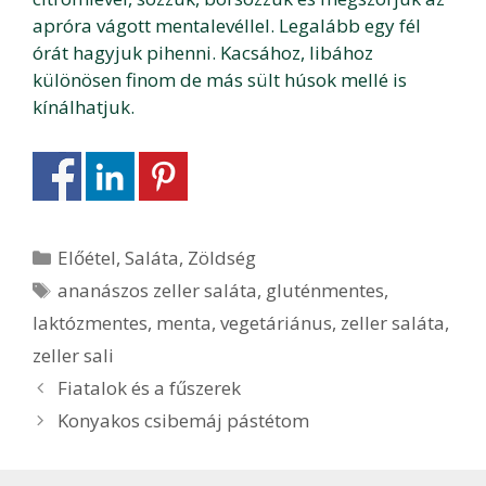
apróra vágott mentalevéllel. Legalább egy fél
órát hagyjuk pihenni. Kacsához, libához
különösen finom de más sült húsok mellé is
kínálhatjuk.
Kategória
Előétel
,
Saláta
,
Zöldség
Címkék
ananászos zeller saláta
,
gluténmentes
,
laktózmentes
,
menta
,
vegetáriánus
,
zeller saláta
,
zeller sali
Bejegyzés
Fiatalok és a fűszerek
navigáció
Konyakos csibemáj pástétom