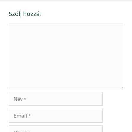
Szólj hozzá!
Hozzászólás
Név
Email
Honlap