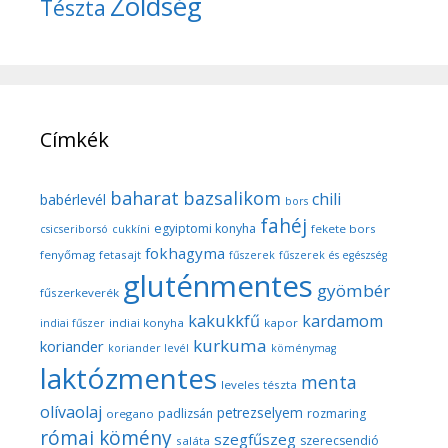
Zöldség
Tészta
Címkék
baharat
bazsalikom
chili
babérlevél
bors
fahéj
egyiptomi konyha
fekete bors
csicseriborsó
cukkíni
fokhagyma
fenyőmag
fetasajt
fűszerek
fűszerek és egészség
gluténmentes
gyömbér
fűszerkeverék
kakukkfű
kardamom
indiai konyha
kapor
indiai fűszer
kurkuma
koriander
koriander levél
köménymag
laktózmentes
menta
leveles tészta
olívaolaj
petrezselyem
padlizsán
rozmaring
oregano
római kömény
szegfűszeg
szerecsendió
saláta